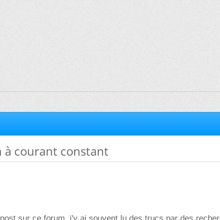
n à courant constant
post sur ce forum, j'y ai souvent lu des trucs par des reche