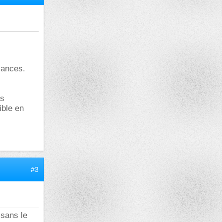
sances.
es
ible en
#3
 sans le