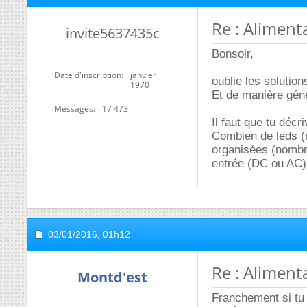
Re : Aliment
invite5637435c
Bonsoir,
Date d'inscription
janvier
oublie les solution
1970
Et de manière géné
Messages
17 473
Il faut que tu déc
Combien de leds (r
organisées (nombre
entrée (DC ou AC)
03/01/2016,
01h12
Re : Aliment
Montd'est
Franchement si tu 