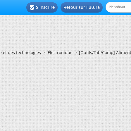
S'inscrire
Retour sur Futura

e et des technologies
Électronique
[Outils/Fab/Comp] Aliment