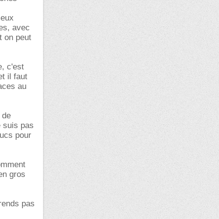
meux
ues, avec
t on peut
, c'est
t il faut
caces au
 de
e suis pas
rucs pour
comment
en gros
prends pas