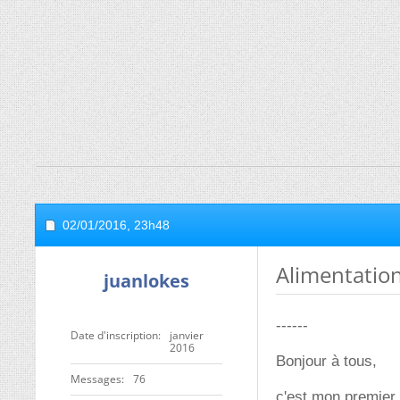
02/01/2016,
23h48
Alimentatio
juanlokes
------
Date d'inscription
janvier
2016
Bonjour à tous,
Messages
76
c'est mon premier 