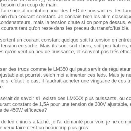
ai besoin d'un coup de main.
à faire une alimentation pour des LED de puissances, les fa
oin d'un courant constant. Je connais bien les alim classiq
condensateurs, mais la tension chute si on pompe dessus, e
e courant tant qu'on reste dans les precau du transfo/fusible.
sortent un courant constant quelque soit la tension en entrée
a tension en sortie. Mais ils sont soit chers, soit peu fiables, e
ès qu'on veut un peu de puissance, et sonvent pas trés effi
liser des trucs comme le LM350 qui peut servir de régulateur
ajustable et pourrait selon moi alimenter ces leds. Mais je n
 si c'était le cas, il faudrait acheter une vingtaine de ces t
e.
serait de savoir s'il existe des LMXXX plus puissants, ou 
ourant constant de 1,5A pour une tension de 300V ajustable, 
e de 450W efficaces?
de led chinois a laché, je l'ai démonté pour voir, je ne com
je veux faire c'est un beaucoup plus gros