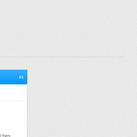
#1
rches