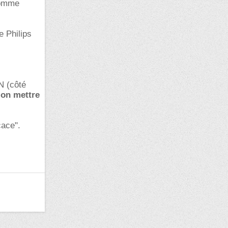
comme
e Philips
N (côté
ion mettre
cace".