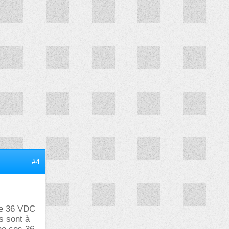
#4
de 36 VDC
s sont à