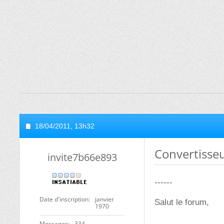
18/04/2011,
13h32
Convertisse
invite7b66e893
------
Date d'inscription
janvier
Salut le forum,
1970
Messages
334