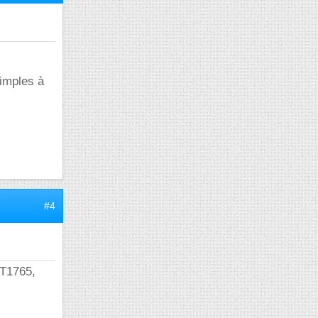
simples à
#4
LT1765,