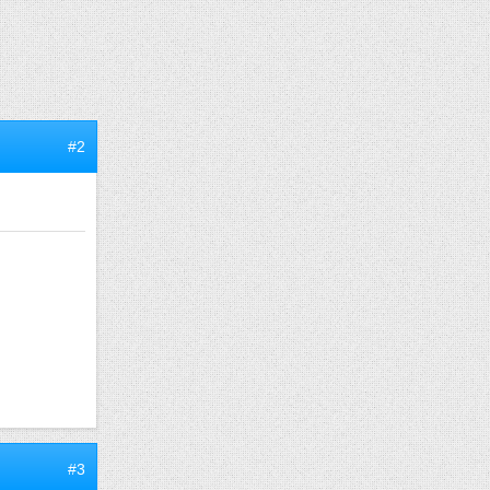
#2
#3