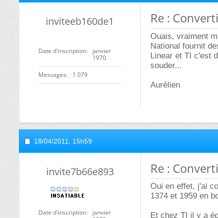
Re : Convert
inviteeb160de1
Ouais, vraiment 
National fournit d
Date d'inscription
janvier
Linear et TI c'est 
1970
souder...
Messages
1 079
Aurélien
18/04/2011,
15h59
Re : Convert
invite7b66e893
Oui en effet, j'ai
1374 et 1959 en bo
Date d'inscription
janvier
Et chez TI il y a 