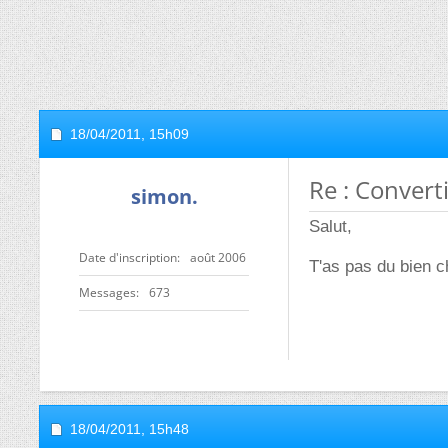
18/04/2011,
15h09
Re : Convert
simon.
Salut,
Date d'inscription
août 2006
T'as pas du bien 
Messages
673
18/04/2011,
15h48