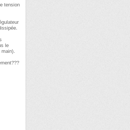
e tension
égulateur
dissipée.
s
s le
a main).
lement???