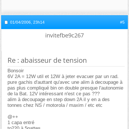
01/04/2006,
23h14
#5
invitefbe9c267
Re : abaisseur de tension
Bonsoir
6V 2A = 12W util et 12W à jeter evacuer par un rad.
pure gachis d'auttant qu'avec une alim à decoupage à
pas plus compliqué bin on double presque l'autonomie
de la Bat. 12V intéressant n'est ce pas ???
alim à decoupage en step down 2A il y en a des
tonnes chez NS / motorola / maxim / etc etc
@++
1 capa entré
to220 à 5pattes