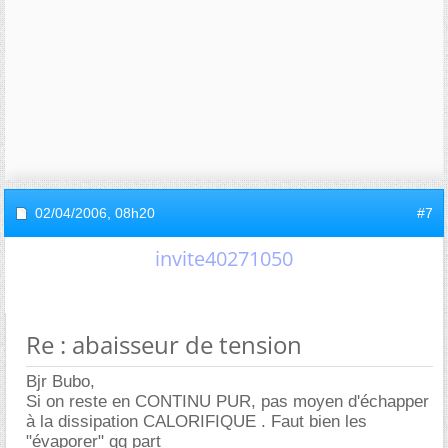
02/04/2006,
08h20
#7
invite40271050
Re : abaisseur de tension
Bjr Bubo,
Si on reste en CONTINU PUR, pas moyen d'échapper
à la dissipation CALORIFIQUE . Faut bien les
"évaporer" qq part