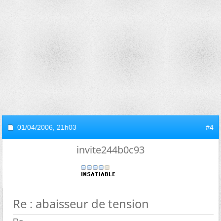
01/04/2006,
21h03
#4
invite244b0c93
Re : abaisseur de tension