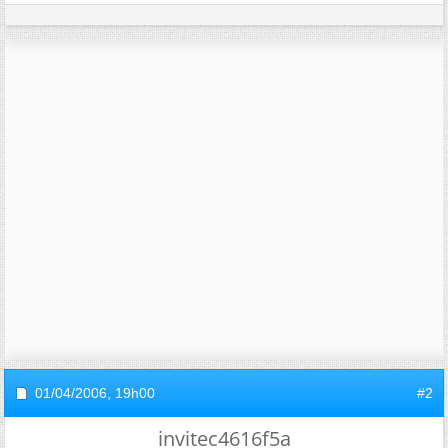
01/04/2006,
19h00
#2
invitec4616f5a