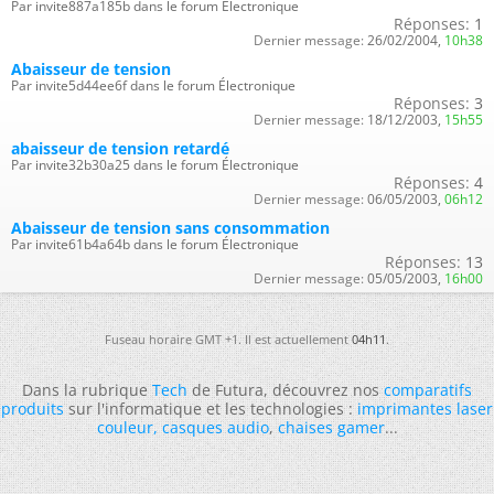
Par invite887a185b dans le forum Électronique
Réponses:
1
Dernier message:
26/02/2004,
10h38
Abaisseur de tension
Par invite5d44ee6f dans le forum Électronique
Réponses:
3
Dernier message:
18/12/2003,
15h55
abaisseur de tension retardé
Par invite32b30a25 dans le forum Électronique
Réponses:
4
Dernier message:
06/05/2003,
06h12
Abaisseur de tension sans consommation
Par invite61b4a64b dans le forum Électronique
Réponses:
13
Dernier message:
05/05/2003,
16h00
Fuseau horaire GMT +1. Il est actuellement
04h11
.
Dans la rubrique
Tech
de Futura, découvrez nos
comparatifs
produits
sur l'informatique et les technologies :
imprimantes laser
couleur
,
casques audio
,
chaises gamer
...