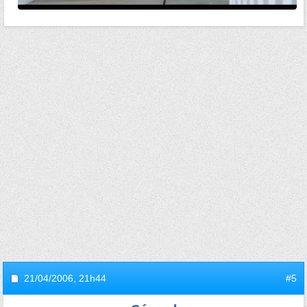
21/04/2006,
21h44
#5