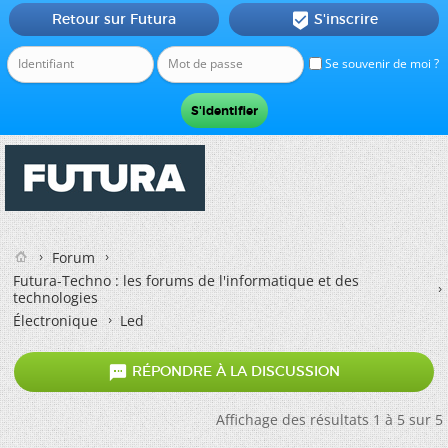
Retour sur Futura
S'inscrire

Se souvenir de moi ?
Forum
Futura-Techno : les forums de l'informatique et des
technologies
Électronique
Led

RÉPONDRE À LA DISCUSSION
Affichage des résultats 1 à 5 sur 5