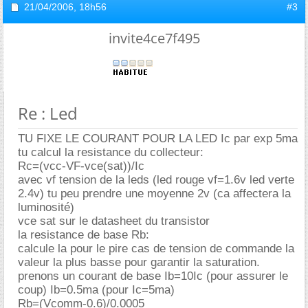
21/04/2006,
18h56
#3
invite4ce7f495
Re : Led
TU FIXE LE COURANT POUR LA LED Ic par exp 5ma
tu calcul la resistance du collecteur:
Rc=(vcc-VF-vce(sat))/Ic
avec vf tension de la leds (led rouge vf=1.6v led verte
2.4v) tu peu prendre une moyenne 2v (ca affectera la
luminosité)
vce sat sur le datasheet du transistor
la resistance de base Rb:
calcule la pour le pire cas de tension de commande la
valeur la plus basse pour garantir la saturation.
prenons un courant de base Ib=10Ic (pour assurer le
coup) Ib=0.5ma (pour Ic=5ma)
Rb=(Vcomm-0.6)/0.0005