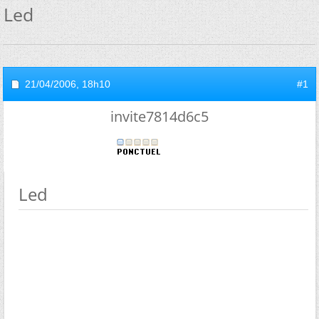
Led
21/04/2006,
18h10
#1
invite7814d6c5
Led