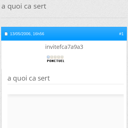
a quoi ca sert
13/05/2006,
16h56
#1
invitefca7a9a3
a quoi ca sert