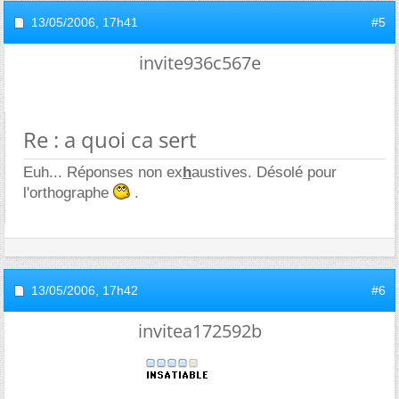
13/05/2006,
17h41
#5
invite936c567e
Re : a quoi ca sert
Euh... Réponses non ex
h
austives. Désolé pour
l'orthographe
.
13/05/2006,
17h42
#6
invitea172592b