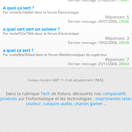
Dernier message:
07/06/2007,
16h41
A quoi ça sert ?
Par invitedc5da8af dans le forum Électronique
Réponses:
5
Dernier message:
20/07/2006,
23h46
a quoi sert sert un suiveur ?
Par invitef52e706b dans le forum Électronique
Réponses:
3
Dernier message:
19/02/2006,
20h39
a quoi ca sert ?
Par invite8be904ad dans le forum Mathématiques du supérieur
Réponses:
7
Dernier message:
25/11/2004,
20h43
Fuseau horaire GMT +1. Il est actuellement
11h12
.
Dans la rubrique
Tech
de Futura, découvrez nos
comparatifs
produits
sur l'informatique et les technologies :
imprimantes laser
couleur
,
casques audio
,
chaises gamer
...