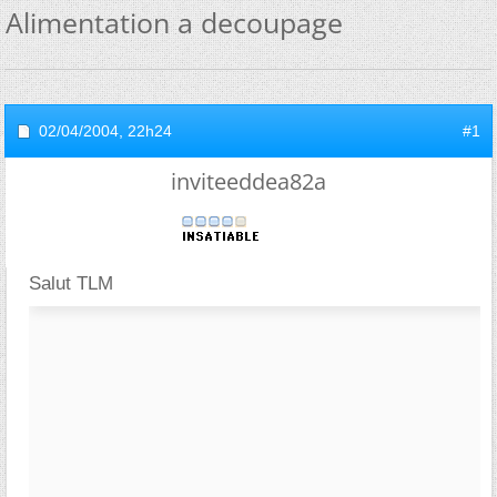
Alimentation a decoupage
02/04/2004,
22h24
#1
inviteeddea82a
Salut TLM