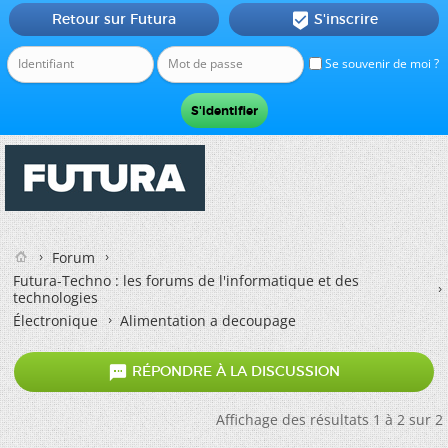
Retour sur Futura
S'inscrire

Se souvenir de moi ?
Forum
Futura-Techno : les forums de l'informatique et des
technologies
Électronique
Alimentation a decoupage

RÉPONDRE À LA DISCUSSION
Affichage des résultats 1 à 2 sur 2