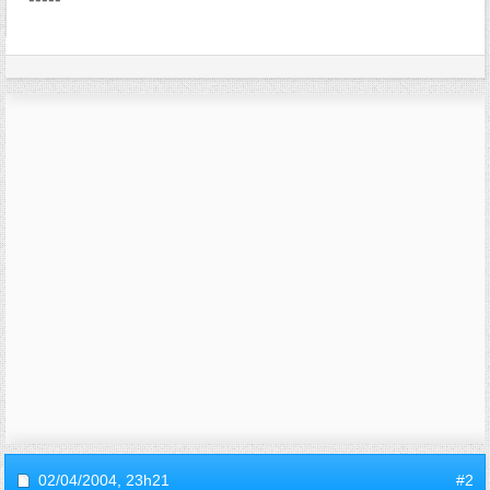
02/04/2004,
23h21
#2