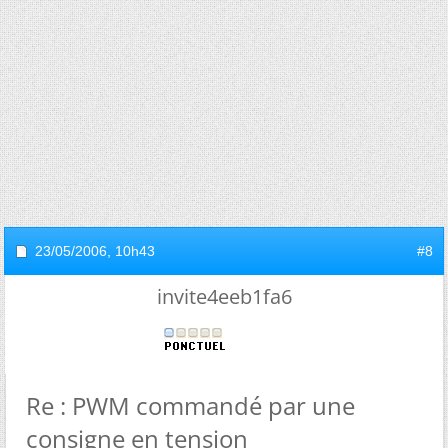
23/05/2006,
10h43
#8
invite4eeb1fa6
Re : PWM commandé par une
consigne en tension