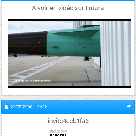
A voir en vidéo sur Futura
22/05/2006,
10h22
#5
invite4eeb1fa6