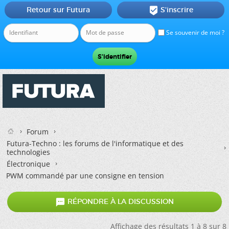
Retour sur Futura
S'inscrire

Se souvenir de moi ?
Forum
Futura-Techno : les forums de l'informatique et des
technologies
Électronique
PWM commandé par une consigne en tension

RÉPONDRE À LA DISCUSSION
Affichage des résultats 1 à 8 sur 8