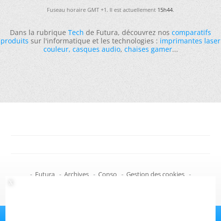
Fuseau horaire GMT +1. Il est actuellement
15h44
.
Dans la rubrique
Tech
de Futura, découvrez nos
comparatifs
produits
sur l'informatique et les technologies :
imprimantes laser
couleur
,
casques audio
,
chaises gamer
...
-
Futura
-
Archives
-
Conso
-
Gestion des cookies
-
Politique de confidentialité
-
Haut de page