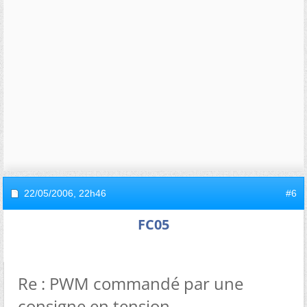
22/05/2006,
22h46
#6
FC05
Re : PWM commandé par une
consigne en tension