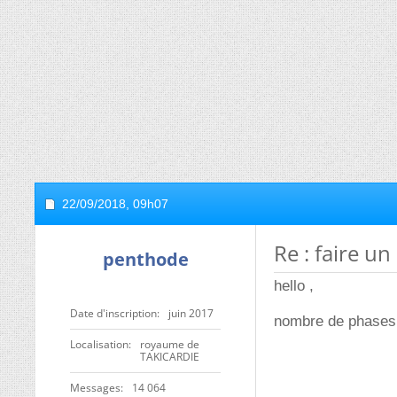
22/09/2018,
09h07
Re : faire u
penthode
hello ,
Date d'inscription
juin 2017
nombre de phases 
Localisation
royaume de
TAKICARDIE
Messages
14 064