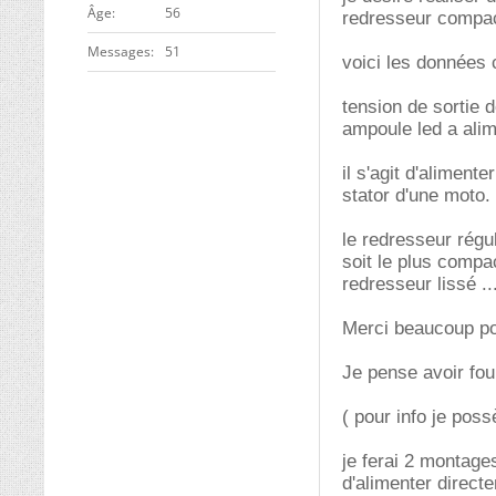
ge
56
redresseur compac
Messages
51
voici les données
tension de sortie d
ampoule led a alim
il s'agit d'aliment
stator d'une moto.
le redresseur régul
soit le plus compa
redresseur lissé ...
Merci beaucoup po
Je pense avoir fou
( pour info je pos
je ferai 2 montages
d'alimenter direct