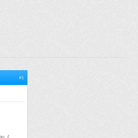
#1
nu. (