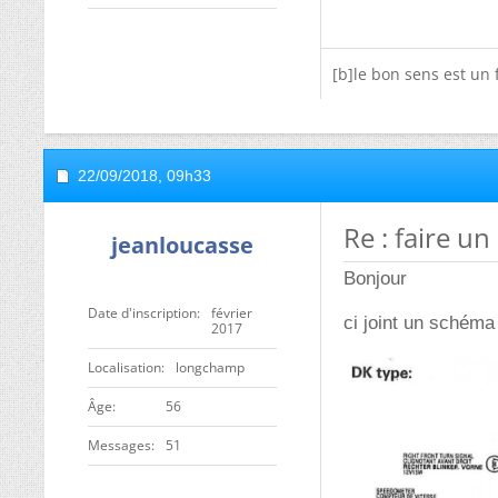
[b]le bon sens est un 
22/09/2018,
09h33
Re : faire u
jeanloucasse
Bonjour
Date d'inscription
février
ci joint un schéma 
2017
Localisation
longchamp
ge
56
Messages
51