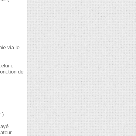
nie via le
elui ci
fonction de
 )
sayé
lateur