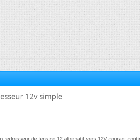
resseur 12v simple
un redresseur de tension 12 alternatif vers 12V courant conti