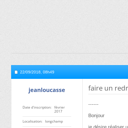
22/09/2018,
08h49
faire un red
jeanloucasse
------
Date d'inscription
février
2017
Bonjour
Localisation
longchamp
je désire réaliser 