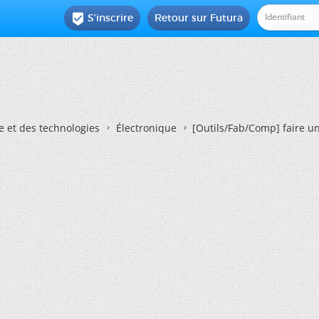
S'inscrire
Retour sur Futura

e et des technologies
Électronique
[Outils/Fab/Comp] faire u