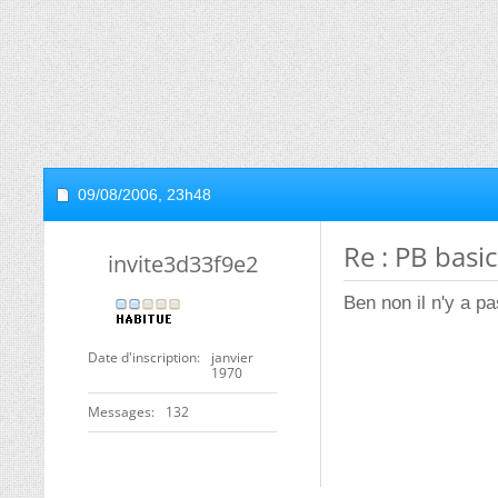
09/08/2006,
23h48
Re : PB basi
invite3d33f9e2
Ben non il n'y a p
Date d'inscription
janvier
1970
Messages
132