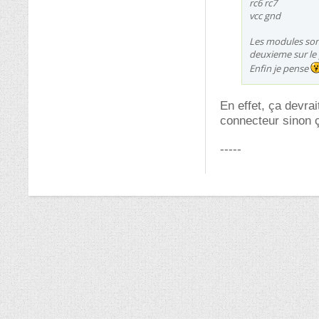
rc6 rc7
vcc gnd
Les modules son
deuxieme sur le 
Enfin je pense
En effet, ça devra
connecteur sinon ç
-----