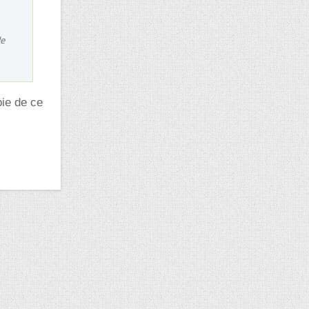
le
pie de ce