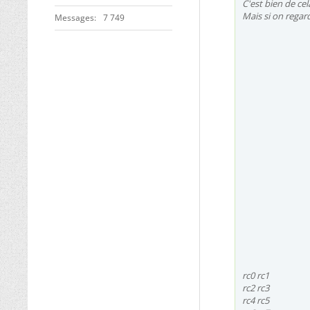
C'est bien de cel
Mais si on regar
Messages
7 749
rc0 rc1
rc2 rc3
rc4 rc5