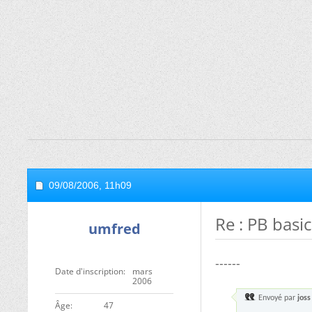
09/08/2006,
11h09
Re : PB basi
umfred
------
Date d'inscription
mars
2006
Envoyé par
joss
ge
47