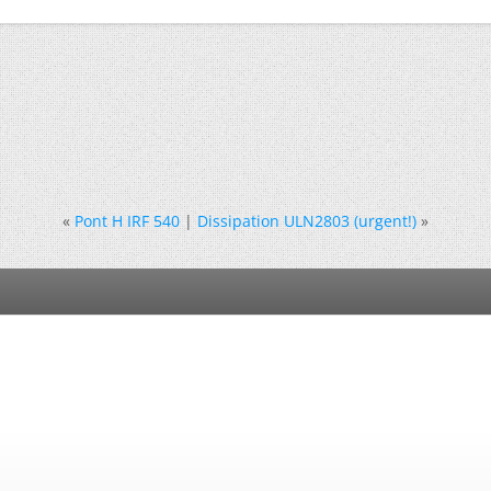
«
Pont H IRF 540
|
Dissipation ULN2803 (urgent!)
»