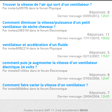
Trouver la vitesse de l'air qui sort d'un ventilateur ?
Par invite2a0f97f8 dans le forum Physique
Réponses:
8
Dernier message:
03/05/2012,
12h31
Comment diminuer la vitesse/puissance d'un petit
ventilateur de sèche cheveux ?
Par invitea248316f dans le forum Électronique
Réponses:
11
Dernier message:
17/11/2010,
10h32
ventilateur et accélération d'un fluide
Par invite40f82214 dans le forum Physique
Réponses:
5
Dernier message:
02/12/2007,
17h57
comment puis je augmenter la vitesse d'un ventilateur
électrique 24 volts ?
Par inviteb41c00ee dans le forum Électronique
Réponses:
8
Dernier message:
07/03/2006,
12h47
Comment faire varier la vitesse d'un ventilateur ?
Par invitefd06b8ea dans le forum Électronique
Réponses:
7
Dernier message:
29/04/2004,
12h35
Fuseau horaire GMT +1. Il est actuellement
06h04
.