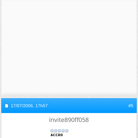
17/07/2006,
17h57
#5
invite890ff058