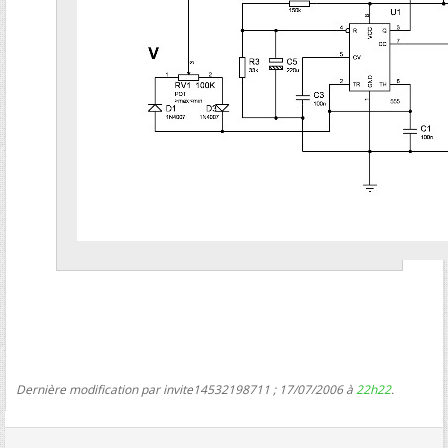
Dernière modification par invite14532198711 ; 17/07/2006 à
22h22
.