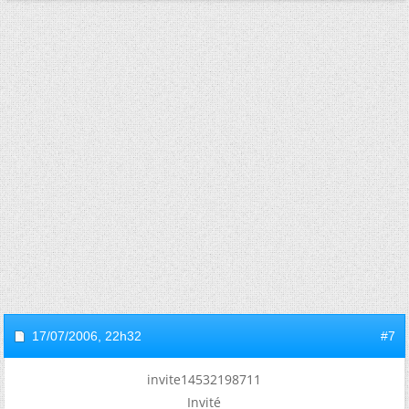
17/07/2006,
22h32
#7
invite14532198711
Invité