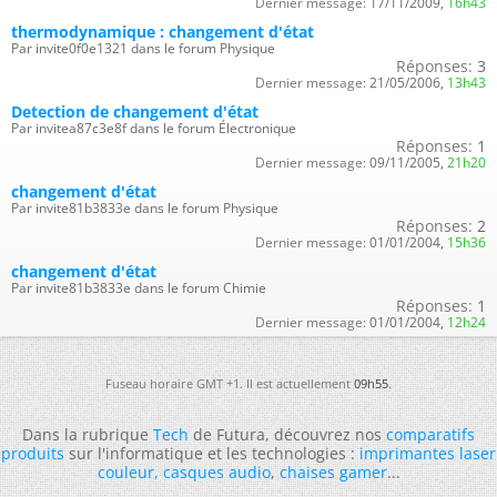
Dernier message:
17/11/2009,
16h43
thermodynamique : changement d'état
Par invite0f0e1321 dans le forum Physique
Réponses:
3
Dernier message:
21/05/2006,
13h43
Detection de changement d'état
Par invitea87c3e8f dans le forum Électronique
Réponses:
1
Dernier message:
09/11/2005,
21h20
changement d'état
Par invite81b3833e dans le forum Physique
Réponses:
2
Dernier message:
01/01/2004,
15h36
changement d'état
Par invite81b3833e dans le forum Chimie
Réponses:
1
Dernier message:
01/01/2004,
12h24
Fuseau horaire GMT +1. Il est actuellement
09h55
.
Dans la rubrique
Tech
de Futura, découvrez nos
comparatifs
produits
sur l'informatique et les technologies :
imprimantes laser
couleur
,
casques audio
,
chaises gamer
...