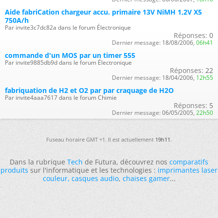
Aide fabriCation chargeur accu. primaire 13V NiMH 1,2V X5
750A/h
Par invite3c7dc82a dans le forum Électronique
Réponses:
0
Dernier message:
18/08/2006,
06h41
commande d'un MOS par un timer 555
Par invite9885db9d dans le forum Électronique
Réponses:
22
Dernier message:
18/04/2006,
12h55
fabriquation de H2 et O2 par par craquage de H2O
Par invite4aaa7617 dans le forum Chimie
Réponses:
5
Dernier message:
06/05/2005,
22h50
Fuseau horaire GMT +1. Il est actuellement
19h11
.
Dans la rubrique
Tech
de Futura, découvrez nos
comparatifs
produits
sur l'informatique et les technologies :
imprimantes laser
couleur
,
casques audio
,
chaises gamer
...