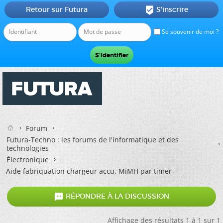
Retour sur Futura
S'inscrire

Se souvenir de moi ?
Forum
Futura-Techno : les forums de l'informatique et des
technologies
Électronique
Aide fabriquation chargeur accu. MiMH par timer

RÉPONDRE À LA DISCUSSION
Affichage des résultats 1 à 1 sur 1