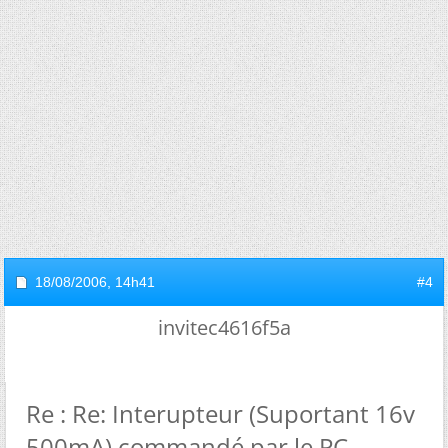
18/08/2006,
14h41
#4
invitec4616f5a
Re : Re: Interupteur (Suportant 16v
500mA) commandé par le PC