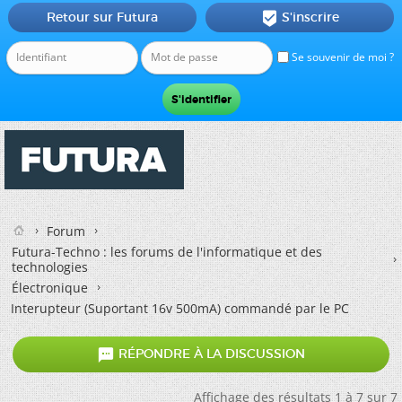
Retour sur Futura
S'inscrire

Se souvenir de moi ?
Forum
Futura-Techno : les forums de l'informatique et des
technologies
Électronique
Interupteur (Suportant 16v 500mA) commandé par le PC

RÉPONDRE À LA DISCUSSION
Affichage des résultats 1 à 7 sur 7