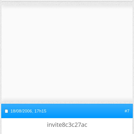
18/08/2006,
17h15
#7
invite8c3c27ac