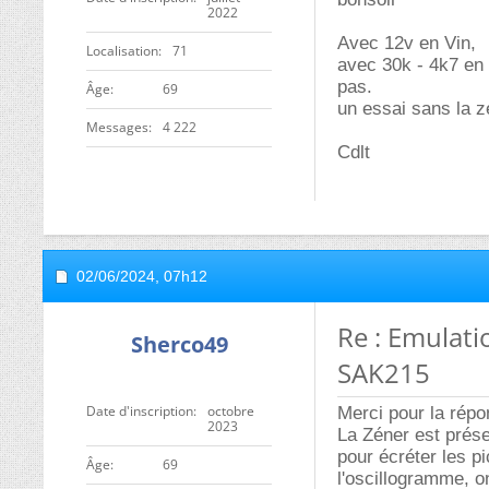
2022
Avec 12v en Vin,
Localisation
71
avec 30k - 4k7 en e
pas.
ge
69
un essai sans la 
Messages
4 222
Cdlt
02/06/2024,
07h12
Re : Emulati
Sherco49
SAK215
Date d'inscription
octobre
Merci pour la répo
2023
La Zéner est présen
pour écréter les pi
ge
69
l'oscillogramme, o