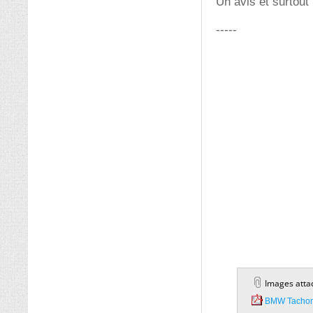
Un avis et surtout
-----
Images atta
BMW Tachome