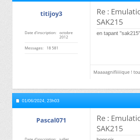
Re : Emulati
titijoy3
SAK215
Date d'inscription
octobre
en tapant "sak215"
2012
Messages
18 581
Maaaagnifiiiiique ! to
01/06/2024,
23h03
Re : Emulati
Pascal071
SAK215
Date d'inscription
juillet
bonsoir