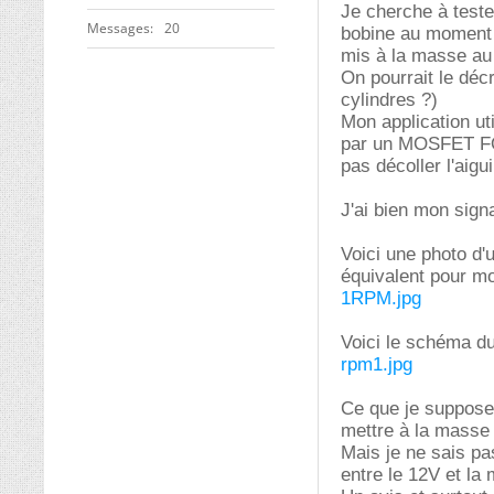
Je cherche à teste
Messages
20
bobine au moment 
mis à la masse a
On pourrait le déc
cylindres ?)
Mon application ut
par un MOSFET FQP
pas décoller l'aigui
J'ai bien mon sign
Voici une photo d'
équivalent pour mo
1RPM.jpg
Voici le schéma du
rpm1.jpg
Ce que je suppose
mettre à la masse le
Mais je ne sais p
entre le 12V et la