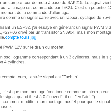
r un compte-tour de moto à base de SAK215. Le signal vient
ou l'allumage est commandé par l'ECU. C'est un potentiel 1
u moment de la commande d'allumage.
rire comme un signal carré avec un rapport cyclique de 75%
ilisant un ESP32, j'ai essayé en générant un signal PWM 3.3
27P06 drivé par un transistor 2N3904, mais mon montage 
lle.
compte tours.jpg
al PWM 12V sur le drain du mosfet.
un oscillogramme correspondant à un 3 cylindres, mais le si
n 4 cylindres,
 compte tours, l'entrée signal est "Tach in"
, c'est que mon montage fonctionne comme un interrupteur,
 signal quand il est à 0 ("ouvert", il est "en l'air" ?).
as comment modifier mon montage mosfet pour que le signal 
 masse.