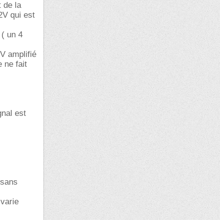
 de la
2V qui est
 ( un 4
V amplifié
ne fait
gnal est
 sans
varie