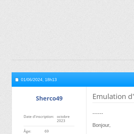
01/06/2024,
18h13
Emulation d
Sherco49
------
Date d'inscription
octobre
2023
Bonjour,
ge
69