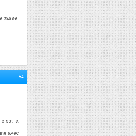
ne passe
#4
le est là
onne avec