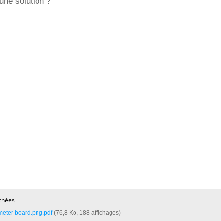
 une solution ?
chées
ter board.png.pdf‎
(76,8 Ko, 188 affichages)