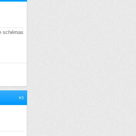
 de schémas
#3