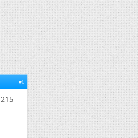
#1
K215