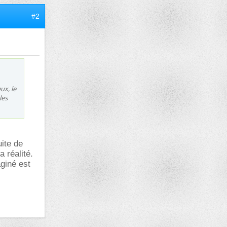
#2
ux, le
les
uite de
a réalité.
giné est