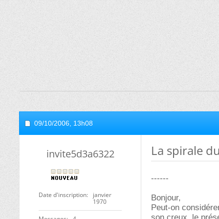
09/10/2006,
13h08
La spirale d
invite5d3a6322
------
Date d'inscription
janvier
Bonjour,
1970
Peut-on considére
son creux, le prés
Messages
4