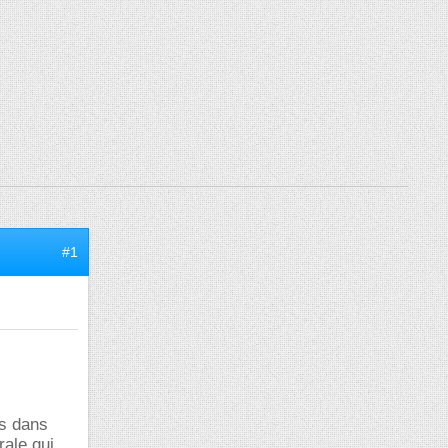
#1
s dans
rale qui