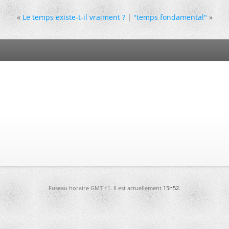
«
Le temps existe-t-il vraiment ?
|
"temps fondamental"
»
Fuseau horaire GMT +1. Il est actuellement
15h52
.