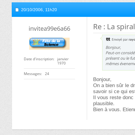
20/10/2006,
11h20
Re : La spir
invitea99e6a66
Envoyé par
ray
Bonjour,
Peut-on considé
présent ou le f
Date d'inscription
janvier
1970
mêmes évenemen
Messages
24
Bonjour,
On a bien sûr le d
savoir si ce qui es
Il vous reste don
plausible.
Bien à vous. Etie