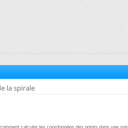
 la spirale
 comment calculer les coordonnées des points dans une spir