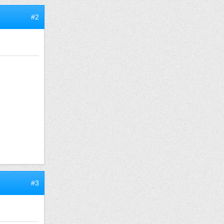
#2
#3