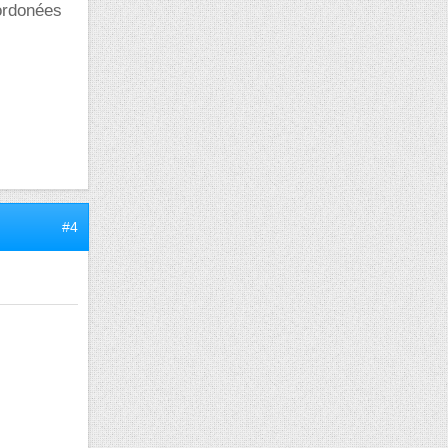
oordonées
#4