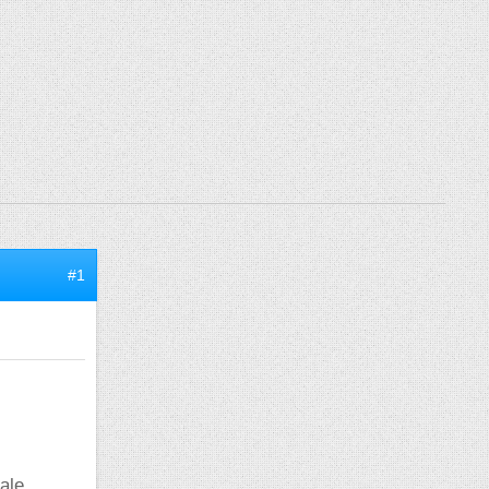
#1
ale.