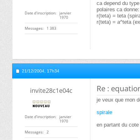
ca depend du type 
polaires ca donne:
Date d'inscription
janvier
r(teta) = teta (spir
1970
r(teta) = a^teta (e
Messages
1 383
21/12/2004,
17h34
Re : equation
invite28c1e04c
je veux que mon d
spirale
Date d'inscription
janvier
1970
en partant du cote
Messages
2