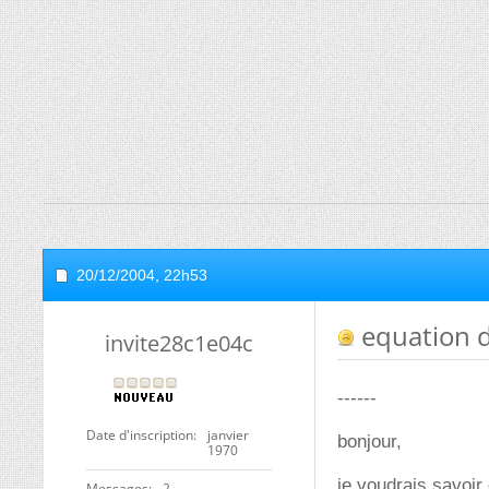
20/12/2004,
22h53
equation de
invite28c1e04c
------
Date d'inscription
janvier
bonjour,
1970
je voudrais savoir
Messages
2