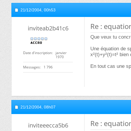
21/12/2004,
00h53
Re : equation
inviteab2b41c6
Que veux tu conc
Une équation de sp
Date d'inscription
janvier
x²(t)+y²(t)=t² bien
1970
En tout cas une spi
Messages
1 796
21/12/2004,
08h07
Re : equation
inviteeecca5b6