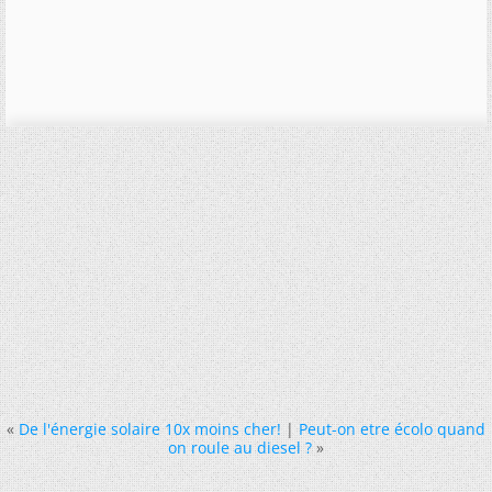
«
De l'énergie solaire 10x moins cher!
|
Peut-on etre écolo quand
on roule au diesel ?
»