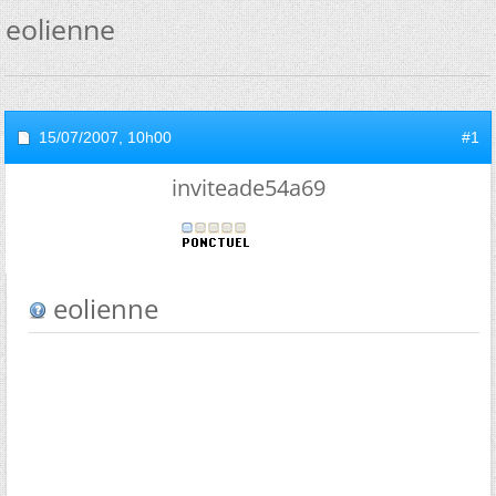
eolienne
15/07/2007,
10h00
#1
inviteade54a69
eolienne