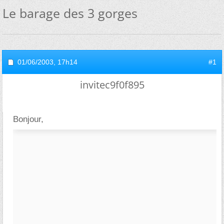
Le barage des 3 gorges
01/06/2003,
17h14
#1
invitec9f0f895
Bonjour,