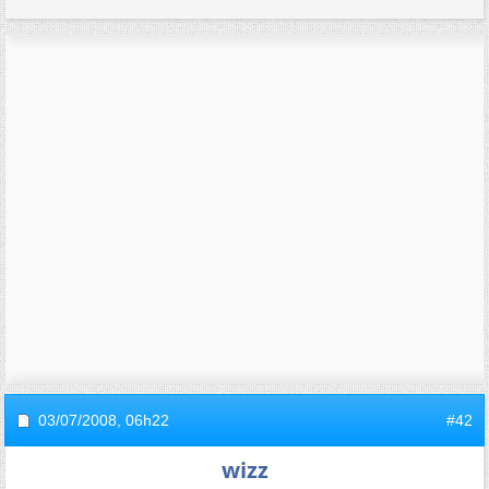
03/07/2008,
06h22
#42
wizz