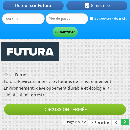
Retour sur Futura
S'inscrire

Se souvenir de moi ?
Forum
Futura-Environnement : les forums de l'environnement
Environnement, développement durable et écologie
climatisation terrestre
DISCUSSION FERMÉE
Page 2 sur 2
2
Première