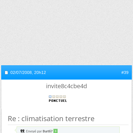
02/07/2008,
20h12
#39
invite8c4cbe4d
Re : climatisation terrestre
Envoyé par
Burt67