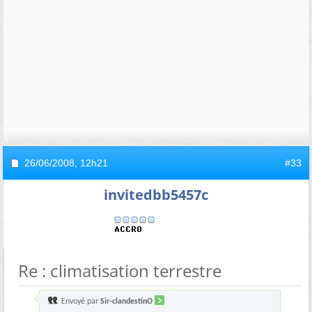
26/06/2008,
12h21
#33
invitedbb5457c
Re : climatisation terrestre
Envoyé par
Sir-clandestinO