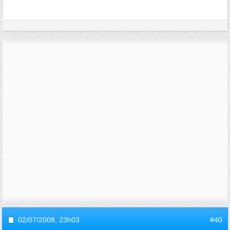
02/07/2008,
23h03
#40