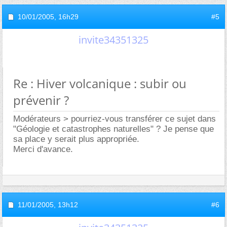
10/01/2005,
16h29
#5
invite34351325
Re : Hiver volcanique : subir ou
prévenir ?
Modérateurs > pourriez-vous transférer ce sujet dans
"Géologie et catastrophes naturelles" ? Je pense que
sa place y serait plus appropriée.
Merci d'avance.
11/01/2005,
13h12
#6