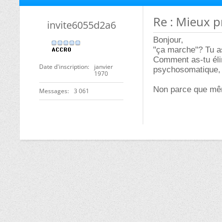
Re : Mieux pr
invite6055d2a6
Bonjour,
"ça marche"? Tu a
Comment as-tu élim
Date d'inscription
janvier
psychosomatique,
1970
Non parce que mêm
Messages
3 061