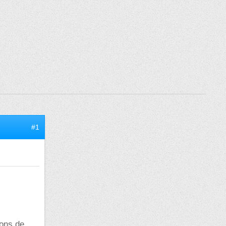
#1
ions de