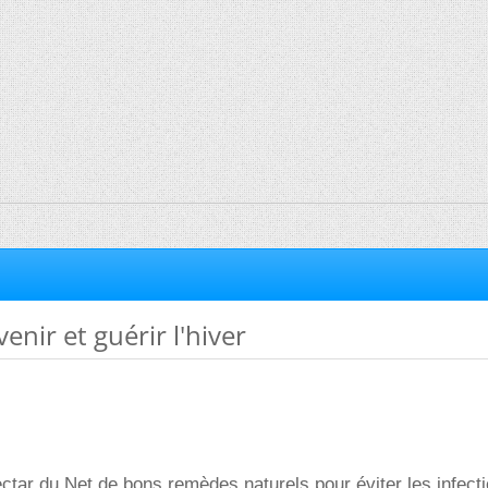
nir et guérir l'hiver
Nectar du Net de bons remèdes naturels pour éviter les infect