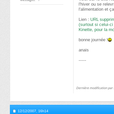
l'hiver ou se relev
l'alimentation et 
Lien :
URL supprimé
(surtout si celui-
Kinette, pour la m
bonne journée !
anais
-----
Dernière modification par 
12/12/2007,
16h14