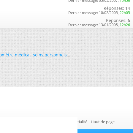
Dernier message:
05/05/2007,
15h56
Réponses:
14
Dernier message:
10/02/2005,
22h05
Réponses:
6
Dernier message:
13/01/2005,
12h26
omètre médical
,
soins personnels
...
Gestion des cookies
-
Politique de confidentialité
-
Haut de page