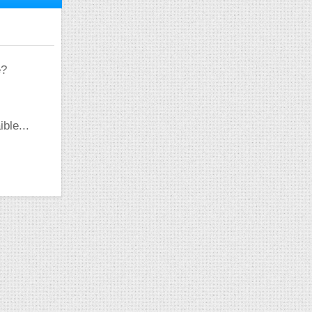
e?
ble...