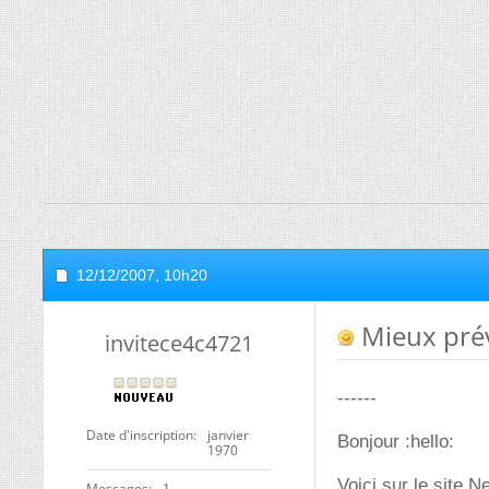
12/12/2007,
10h20
Mieux préve
invitece4c4721
------
Date d'inscription
janvier
Bonjour :hello:
1970
Voici sur le site 
Messages
1