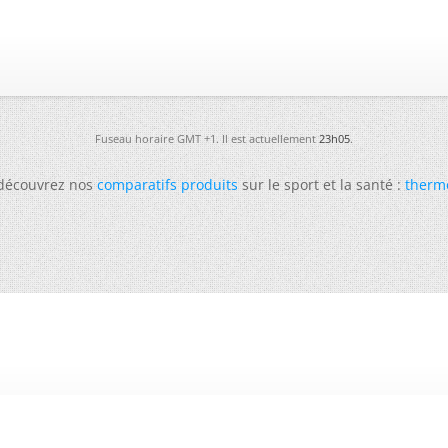
Fuseau horaire GMT +1. Il est actuellement
23h05
.
 découvrez nos
comparatifs produits
sur le sport et la santé :
therm
-
Futura
-
Archives
-
Conso
-