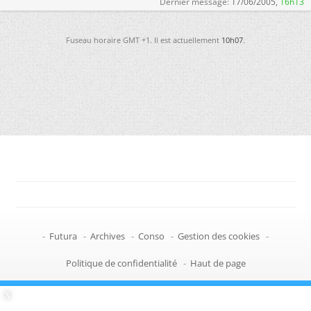
Dernier message:
17/06/2005,
16h13
Fuseau horaire GMT +1. Il est actuellement
10h07
.
-
Futura
-
Archives
-
Conso
-
Gestion des cookies
-
Politique de confidentialité
-
Haut de page