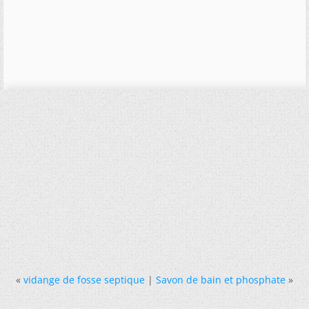
«
vidange de fosse septique
|
Savon de bain et phosphate
»