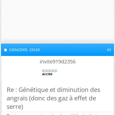
13/04/2005,
22h18
#2
invite919d2356
Re : Génétique et diminution des
angrais (donc des gaz à effet de
serre)