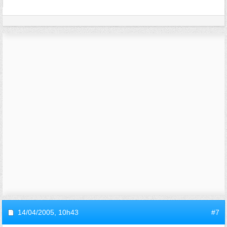
14/04/2005,
10h43
#7