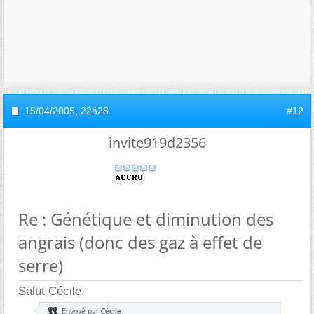
15/04/2005,
22h28
#12
invite919d2356
Re : Génétique et diminution des
angrais (donc des gaz à effet de
serre)
Salut Cécile,
Envoyé par
Cécile