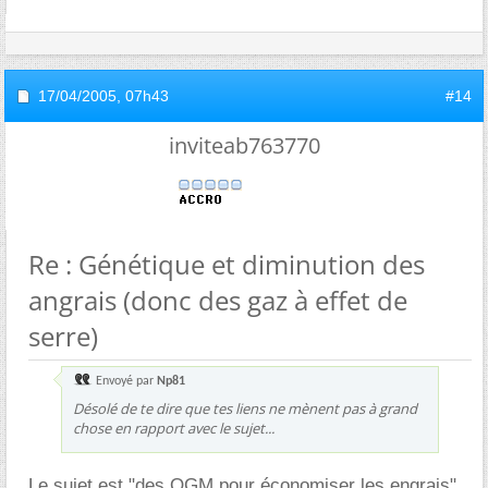
17/04/2005,
07h43
#14
inviteab763770
Re : Génétique et diminution des
angrais (donc des gaz à effet de
serre)
Envoyé par
Np81
Désolé de te dire que tes liens ne mènent pas à grand
chose en rapport avec le sujet...
Le sujet est "des OGM pour économiser les engrais",