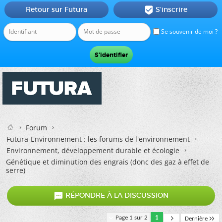
Retour sur Futura
S'inscrire

Se souvenir de moi ?
Forum
Futura-Environnement : les forums de l'environnement
Environnement, développement durable et écologie
Génétique et diminution des engrais (donc des gaz à effet de
serre)

RÉPONDRE À LA DISCUSSION
Page 1 sur 2
1
Dernière