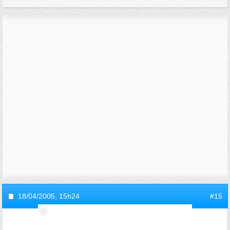
18/04/2005,
15h24
#15
invite9e05fb01