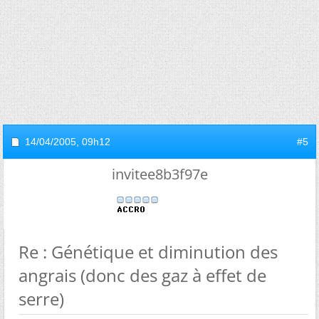
14/04/2005,
09h12
#5
invitee8b3f97e
Re : Génétique et diminution des
angrais (donc des gaz à effet de
serre)