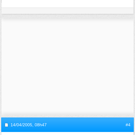
14/04/2005,
08h47
#4