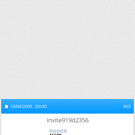
15/04/2005,
22h30
#13
invite919d2356