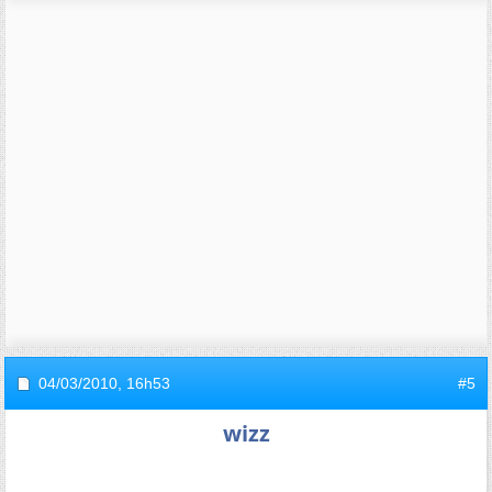
04/03/2010,
16h53
#5
wizz