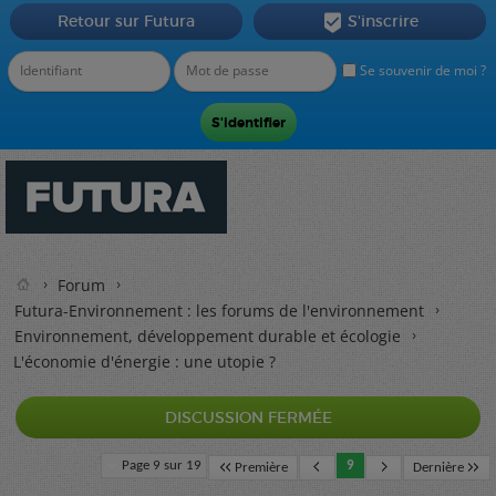
Retour sur Futura
S'inscrire

Se souvenir de moi ?
Forum
Futura-Environnement : les forums de l'environnement
Environnement, développement durable et écologie
L'économie d'énergie : une utopie ?
DISCUSSION FERMÉE
Page 9 sur 19
9
Première
Dernière