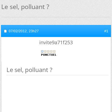
Le sel, polluant ?
07/02/2012,
23h27
#1
invite9a71f253
Le sel, polluant ?