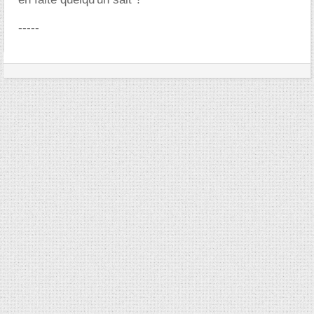
-----