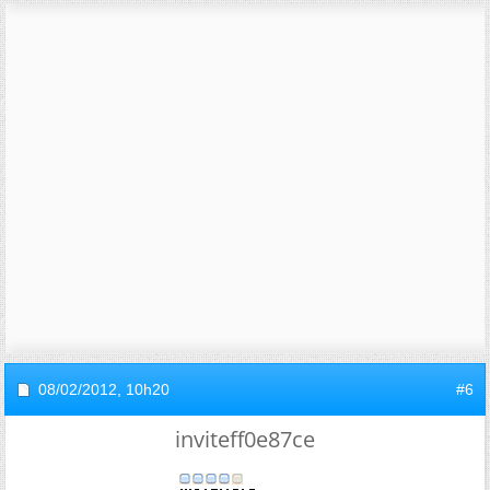
08/02/2012,
10h20
#6
inviteff0e87ce