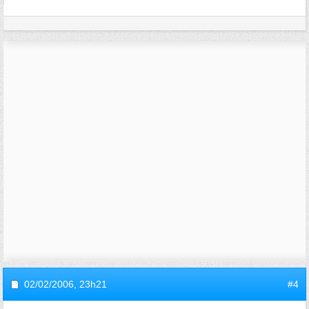
02/02/2006,
23h21
#4