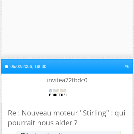
05/02/2006,
19h30
#6
invitea72fbdc0
Re : Nouveau moteur "Stirling" : qui
pourrait nous aider ?