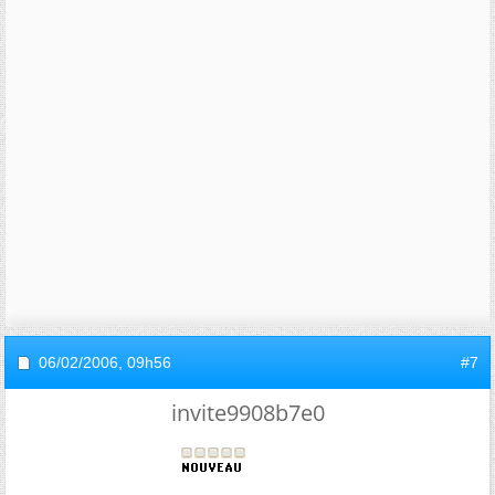
06/02/2006,
09h56
#7
invite9908b7e0