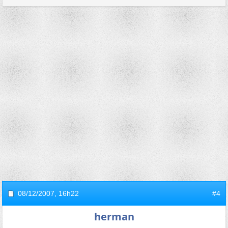
08/12/2007,
16h22
#4
herman