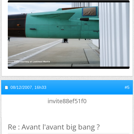
08/12/2007,
16h33
#5
invite88ef51f0
Re : Avant l'avant big bang ?