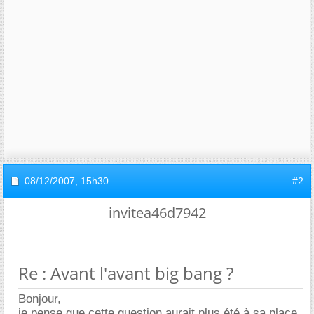
08/12/2007,
15h30
#2
invitea46d7942
Re : Avant l'avant big bang ?
Bonjour,
je pense que cette question aurait plus été à sa place