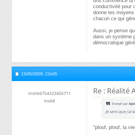
uns commence là où
conductivité pour q
donne les moyens e
chacun ce qui génè
Aussi, je pense qu
dans un système po
démocratique gérée
13/05/2009,
21h05
Re : Réalité 
invite6754323456711
Invité
Envoyé par
Aper
Je sens que j'ai 
"plouf, plouf, la vie