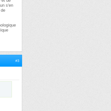
 et de
cun s'en
 de
mologique
lique
#3