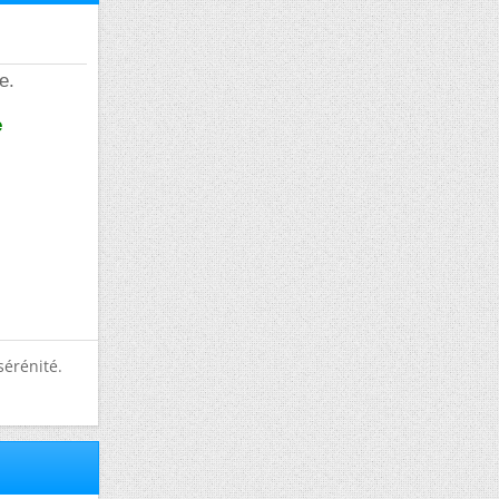
e.
e
sérénité.