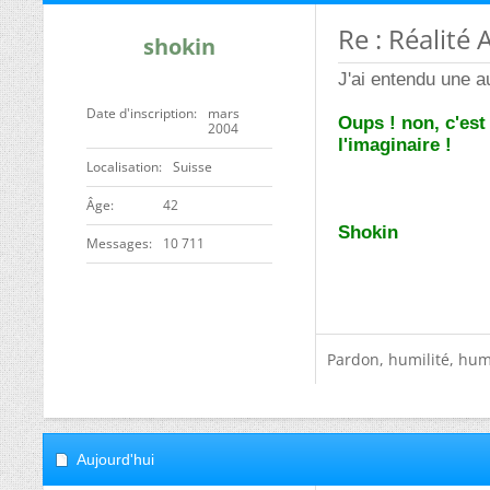
Re : Réalité 
shokin
J'ai entendu une au
Date d'inscription
mars
Oups ! non, c'est 
2004
l'imaginaire !
Localisation
Suisse
ge
42
Shokin
Messages
10 711
Pardon, humilité, humo
Aujourd'hui