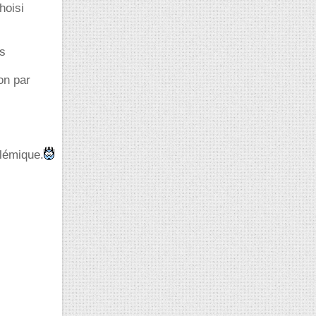
hoisi
us
on par
olémique.