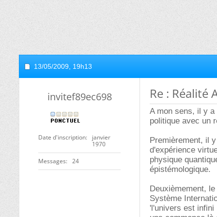
13/05/2009,
19h13
Re : Réalité 
invitef89ec698
A mon sens, il y a
politique avec un r
Date d'inscription
janvier
Premièrement, il y
1970
d'expérience virtue
physique quantiqu
Messages
24
épistémologique.
Deuxièmement, le d
Système Internation
'l'univers est infin