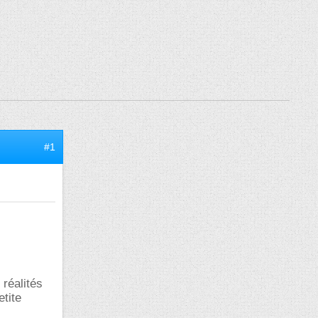
#1
 réalités
etite