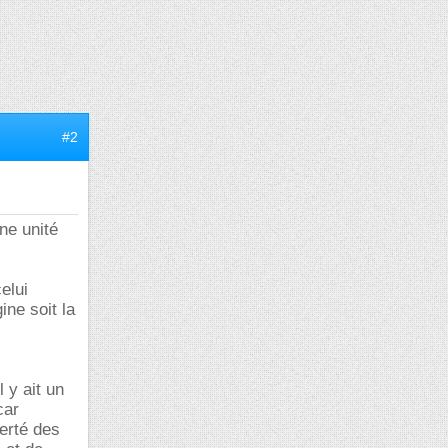
#2
ne unité
elui
ine soit la
 y ait un
car
berté des