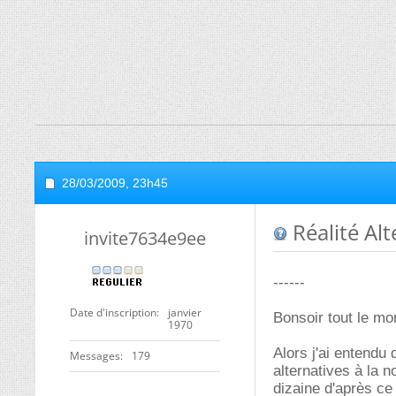
28/03/2009,
23h45
Réalité Alt
invite7634e9ee
------
Date d'inscription
janvier
Bonsoir tout le mo
1970
Alors j'ai entendu
Messages
179
alternatives à la n
dizaine d'après ce 