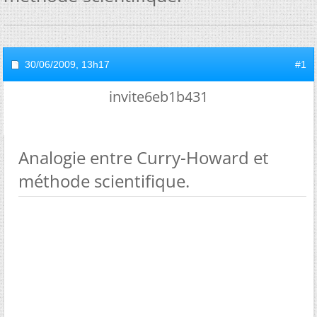
30/06/2009,
13h17
#1
invite6eb1b431
Analogie entre Curry-Howard et
méthode scientifique.