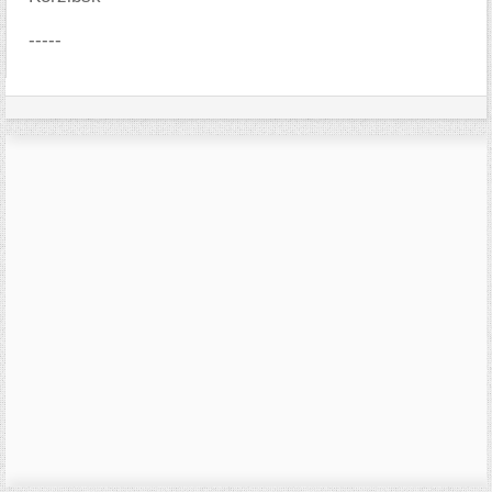
-----