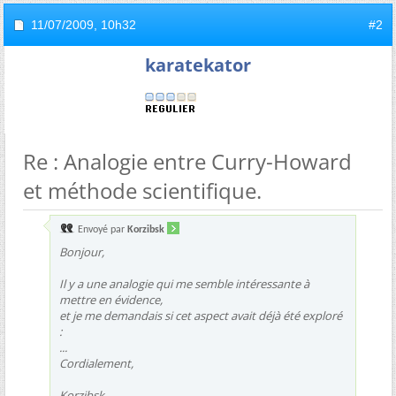
11/07/2009,
10h32
#2
karatekator
Re : Analogie entre Curry-Howard
et méthode scientifique.
Envoyé par
Korzibsk
Bonjour,
Il y a une analogie qui me semble intéressante à
mettre en évidence,
et je me demandais si cet aspect avait déjà été exploré
:
...
Cordialement,
Korzibsk