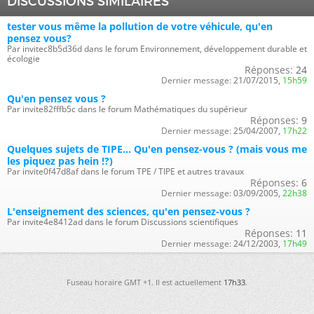
DISCUSSIONS SIMILAIRES
tester vous même la pollution de votre véhicule, qu'en
pensez vous?
Par invitec8b5d36d dans le forum Environnement, développement durable et
écologie
Réponses:
24
Dernier message:
21/07/2015,
15h59
Qu'en pensez vous ?
Par invite82fffb5c dans le forum Mathématiques du supérieur
Réponses:
9
Dernier message:
25/04/2007,
17h22
Quelques sujets de TIPE... Qu'en pensez-vous ? (mais vous me
les piquez pas hein !?)
Par invite0f47d8af dans le forum TPE / TIPE et autres travaux
Réponses:
6
Dernier message:
03/09/2005,
22h38
L'enseignement des sciences, qu'en pensez-vous ?
Par invite4e8412ad dans le forum Discussions scientifiques
Réponses:
11
Dernier message:
24/12/2003,
17h49
Fuseau horaire GMT +1. Il est actuellement
17h33
.