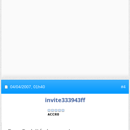
04/04/2007,
01h40
#4
invite333943ff