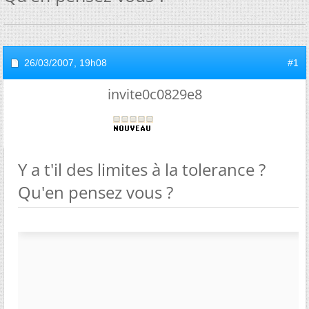
26/03/2007,
19h08
#1
invite0c0829e8
Y a t'il des limites à la tolerance ?
Qu'en pensez vous ?