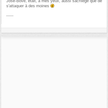
José-Bové, était, à mes yeux, aussi sacrilège que de
s'attaquer à des moines
-----