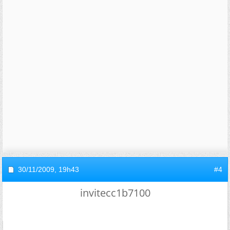
30/11/2009,
19h43
#4
invitecc1b7100