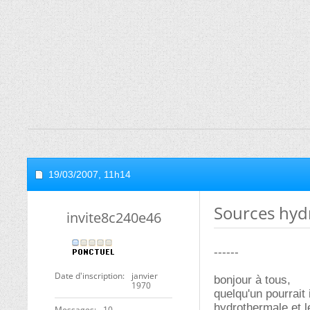
19/03/2007,
11h14
Sources hyd
invite8c240e46
------
Date d'inscription
janvier
bonjour à tous,
1970
quelqu'un pourrait 
hydrothermale et 
Messages
10