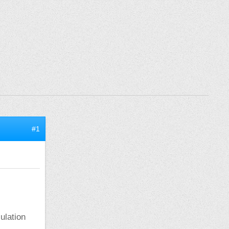
#1
ulation