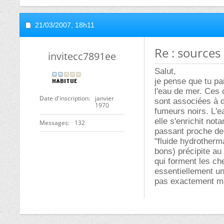
21/03/2007,
18h11
Re : source
invitecc7891ee
Salut,
je pense que tu pa
l'eau de mer. Ces 
Date d'inscription
janvier
sont associées à 
1970
fumeurs noirs. L'e
elle s'enrichit no
Messages
132
passant proche de
"fluide hydrotherm
bons) précipite au 
qui forment les ch
essentiellement un
pas exactement mais