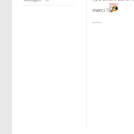
merci !!
-----