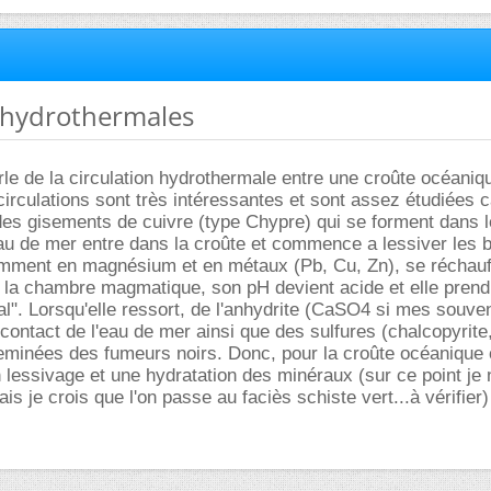
s hydrothermales
rle de la circulation hydrothermale entre une croûte océaniq
circulations sont très intéressantes et sont assez étudiées c
des gisements de cuivre (type Chypre) qui se forment dans 
au de mer entre dans la croûte et commence a lessiver les b
tamment en magnésium et en métaux (Pb, Cu, Zn), se réchauf
 la chambre magmatique, son pH devient acide et elle prend
al". Lorsqu'elle ressort, de l'anhydrite (CaSO4 si mes souve
contact de l'eau de mer ainsi que des sulfures (chalcopyrite, 
eminées des fumeurs noirs. Donc, pour la croûte océanique 
 lessivage et une hydratation des minéraux (sur ce point je 
 je crois que l'on passe au faciès schiste vert...à vérifier)