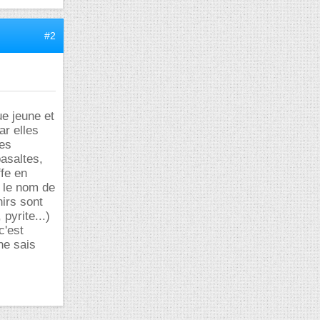
#2
ue jeune et
ar elles
les
asaltes,
fe en
 le nom de
nirs sont
pyrite...)
c'est
ne sais