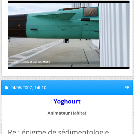
24/05/2007,
14h10
#5
Yoghourt
Animateur Habitat
Re : énigme de sédimentologie