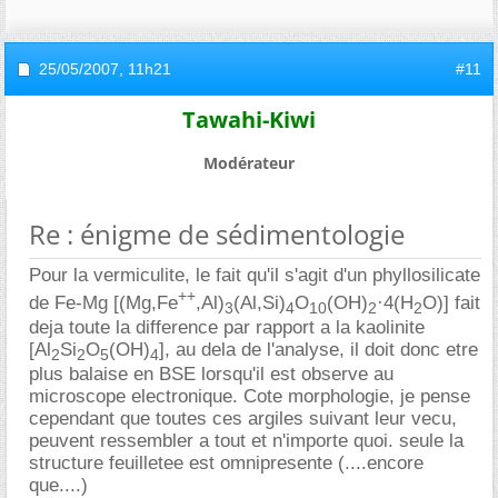
25/05/2007,
11h21
#11
Tawahi-Kiwi
Modérateur
Re : énigme de sédimentologie
Pour la vermiculite, le fait qu'il s'agit d'un phyllosilicate
++
de Fe-Mg [(Mg,Fe
,Al)
(Al,Si)
O
(OH)
·4(H
O)] fait
3
4
10
2
2
deja toute la difference par rapport a la kaolinite
[Al
Si
O
(OH)
], au dela de l'analyse, il doit donc etre
2
2
5
4
plus balaise en BSE lorsqu'il est observe au
microscope electronique. Cote morphologie, je pense
cependant que toutes ces argiles suivant leur vecu,
peuvent ressembler a tout et n'importe quoi. seule la
structure feuilletee est omnipresente (....encore
que....)