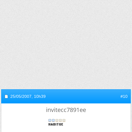
25/05/2007,
10h39
#10
invitecc7891ee