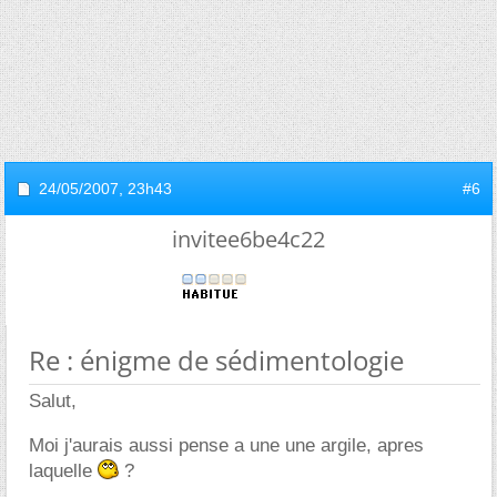
24/05/2007,
23h43
#6
invitee6be4c22
Re : énigme de sédimentologie
Salut,
Moi j'aurais aussi pense a une une argile, apres
laquelle
?