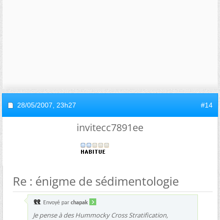
28/05/2007,
23h27
#14
invitecc7891ee
Re : énigme de sédimentologie
Envoyé par
chapak
Je pense à des
Hummocky Cross Stratification
,