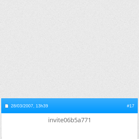
28/03/2007,
13h39
#17
invite06b5a771