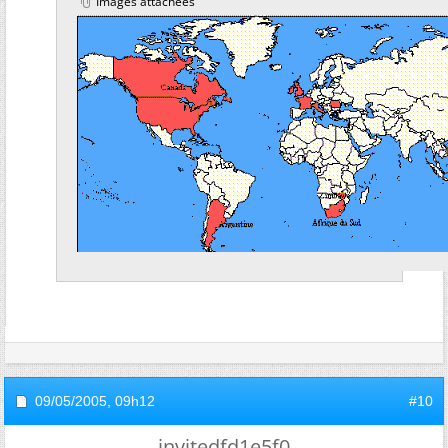
Images attachées
09/05/2005,
09h12
#10
invitedfd1e5f0