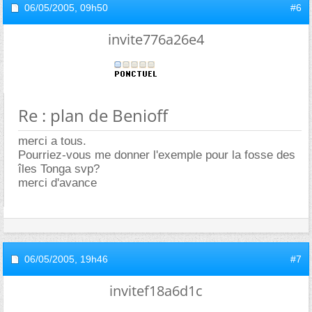
06/05/2005,
09h50
#6
invite776a26e4
Re : plan de Benioff
merci a tous.
Pourriez-vous me donner l'exemple pour la fosse des
îles Tonga svp?
merci d'avance
06/05/2005,
19h46
#7
invitef18a6d1c