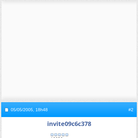
05/05/2005,
18h48
#2
invite09c6c378