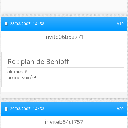
28/03/2007,
14h58
#19
invite06b5a771
Re : plan de Benioff
ok merci!
bonne soirée!
29/03/2007,
14h53
#20
inviteb54cf757