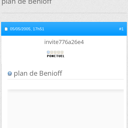
plan de Benioff
05/05/2005,
17h51
#1
invite776a26e4
plan de Benioff