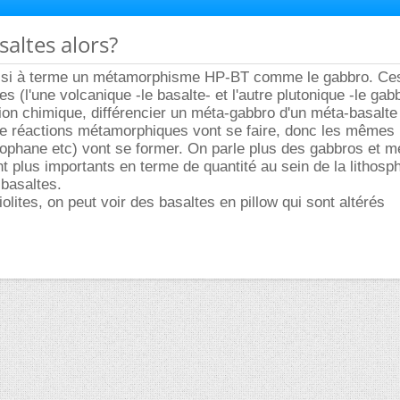
asaltes alors?
ussi à terme un métamorphisme HP-BT comme le gabbro. Ce
 (l'une volcanique -le basalte- et l'autre plutonique -le gab
n chimique, différencier un méta-gabbro d'un méta-basalte 
me réactions métamorphiques vont se faire, donc les mêmes
ophane etc) vont se former. On parle plus des gabbros et m
nt plus importants en terme de quantité au sein de la lithosp
basaltes.
lites, on peut voir des basaltes en pillow qui sont altérés