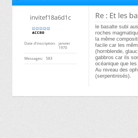
Re : Et les b
invitef18a6d1c
le basalte subi a
roches magmatiques
la même compositio
Date d'inscription
janvier
facile car les mê
1970
(hornblende, glauc
gabbros car ils so
Messages
583
océanique que les 
Au niveau des ophio
(serpentinisés).