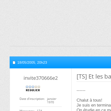
18/05/2005,
20h23
[TS] Et les b
invite370666e2
------
Date d'inscription
janvier
Chalut à tous!
1970
Je suis en termina
On étudie en ce mo
Messages
174