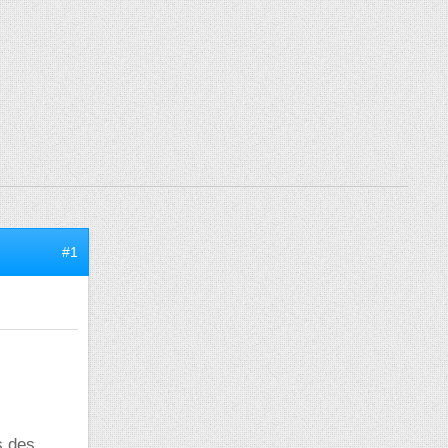
#1
s des