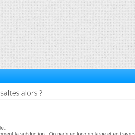
asaltes alors ?
le..
ment la subduction.. On parle en long en large et en traver