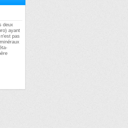
s deux
bro) ayant
n'est pas
 minéraux
éta-
hère