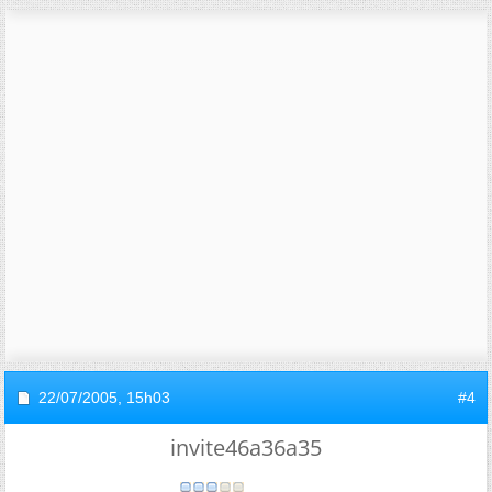
22/07/2005,
15h03
#4
invite46a36a35