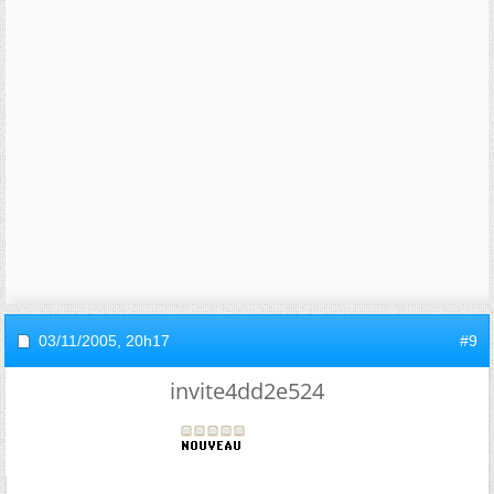
03/11/2005,
20h17
#9
invite4dd2e524