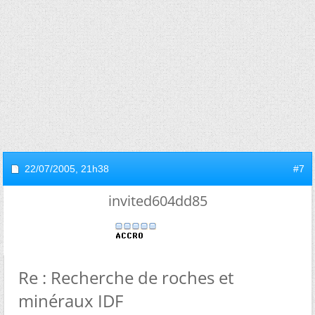
22/07/2005,
21h38
#7
invited604dd85
Re : Recherche de roches et
minéraux IDF