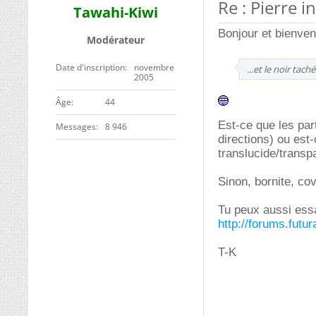
Re : Pierre 
Tawahi-Kiwi
Bonjour et bienve
Modérateur
Date d'inscription
novembre
...et le noir ta
2005
ge
44
Est-ce que les par
Messages
8 946
directions) ou est-
translucide/transp
Sinon, bornite, cov
Tu peux aussi essa
http://forums.futu
T-K