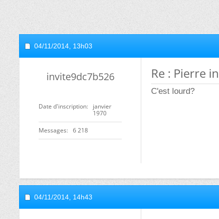
04/11/2014,
13h03
Re : Pierre 
invite9dc7b526
C'est lourd?
Date d'inscription
janvier
1970
Messages
6 218
04/11/2014,
14h43