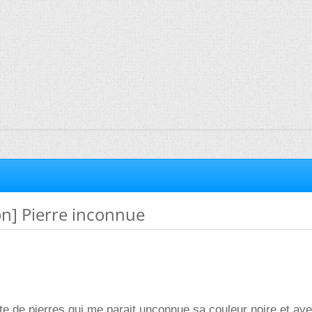
ion] Pierre inconnue
rte de pierres qui me parait unconnue sa couleur noire et av