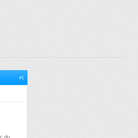
#1
ec du