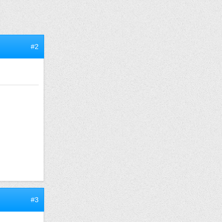
#2
#3