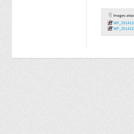
Images atta
WP_2014110
WP_2014110