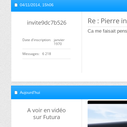
04/11/2014,
15h06
Re : Pierre 
invite9dc7b526
Ca me faisait pense
Date d'inscription
janvier
1970
Messages
6 218
Aujourd'hui
A voir en vidéo
sur Futura