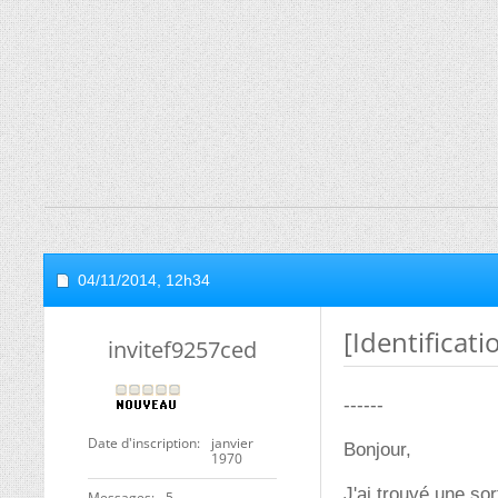
04/11/2014,
12h34
[Identificat
invitef9257ced
------
Date d'inscription
janvier
Bonjour,
1970
J'ai trouvé une so
Messages
5