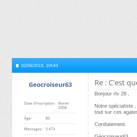
02/06/2019,
10h43
Re : C'est q
Geocroiseur63
Bonjour rlv 29 ,
Date d'inscription
février
Notre spécialiste ,
2008
tout sur ces agate
ge
80
Cordialement.
Messages
5 473
Géocroiseur63.