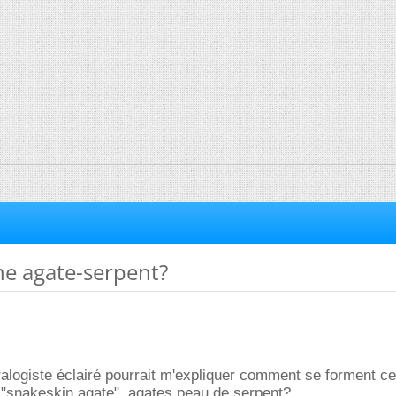
ne agate-serpent?
alogiste éclairé pourrait m'expliquer comment se forment ce
 "snakeskin agate", agates peau de serpent?