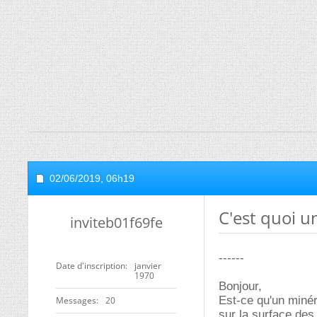
02/06/2019,
06h19
C'est quoi u
inviteb01f69fe
------
Date d'inscription
janvier
1970
Bonjour,
Est-ce qu'un minér
Messages
20
sur la surface des