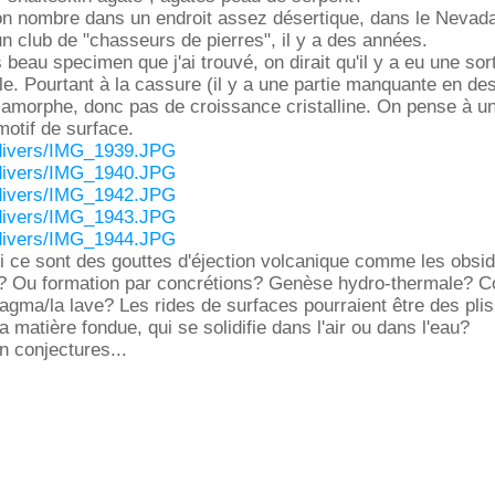
bon nombre dans un endroit assez désertique, dans le Nevada
un club de "chasseurs de pierres", il y a des années.
s beau specimen que j'ai trouvé, on dirait qu'il y a eu une sor
e. Pourtant à la cassure (il y a une partie manquante en de
t amorphe, donc pas de croissance cristalline. On pense à u
 motif de surface.
r/divers/IMG_1939.JPG
r/divers/IMG_1940.JPG
r/divers/IMG_1942.JPG
r/divers/IMG_1943.JPG
r/divers/IMG_1944.JPG
si ce sont des gouttes d'éjection volcanique comme les obsi
? Ou formation par concrétions? Genèse hydro-thermale? C
magma/la lave? Les rides de surfaces pourraient être des pl
a matière fondue, qui se solidifie dans l'air ou dans l'eau?
n conjectures...