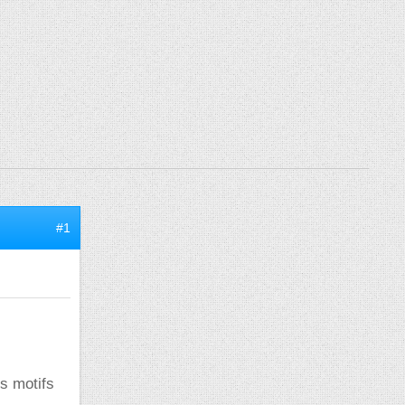
#1
s motifs