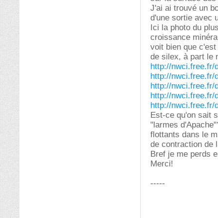
J'ai ai trouvé un 
d'une sortie avec 
Ici la photo du plu
croissance minéral
voit bien que c'es
de silex, à part le
http://nwci.free.f
http://nwci.free.f
http://nwci.free.f
http://nwci.free.f
http://nwci.free.f
Est-ce qu'on sait 
"larmes d'Apache"
flottants dans le 
de contraction de l
Bref je me perds e
Merci!
-----