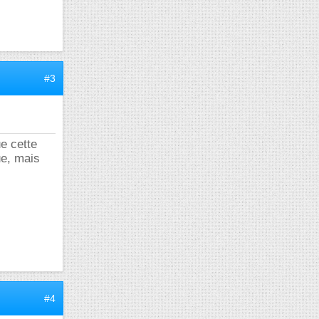
#3
e cette
ue, mais
#4