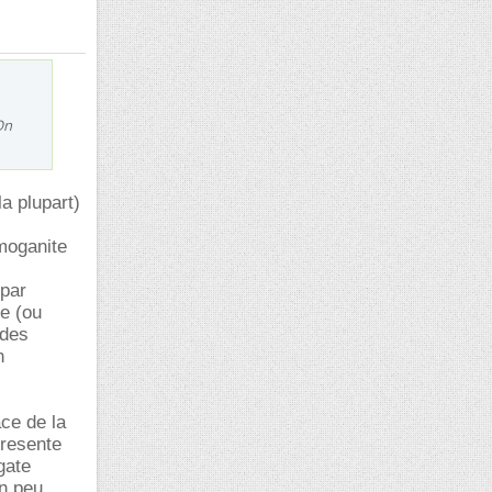
On
la plupart)
 moganite
 par
e (ou
 des
n
ace de la
presente
gate
un peu