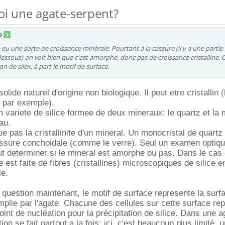
uoi une agate-serpent?
9
 a eu une sorte de croissance minérale. Pourtant à la cassure (il y a une partie
sous) on voit bien que c'est amorphe, donc pas de croissance cristalline. 
 de silex, à part le motif de surface.
lide naturel d'origine non biologique. Il peut etre cristallin (
 par exemple).
un variete de silice formee de deux mineraux: le quartz et la
au.
e pas la cristallinite d'un mineral. Un monocristal de quartz
ssure conchoidale (comme le verre). Seul un examen optiqu
ut determiner si le mineral est amorphe ou pas. Dans le cas
e est faite de fibres (cristallines) microscopiques de silice e
le.
 question maintenant, le motif de surface represente la surf
emplie par l'agate. Chacune des cellules sur cette surface re
int de nucléation pour la précipitation de silice. Dans une a
ion se fait partout a la fois; ici, c'est beaucoup plus limité, 