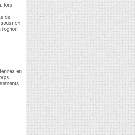
, lors
te de
ssous) on
n rognon
diennes en
orps
issements