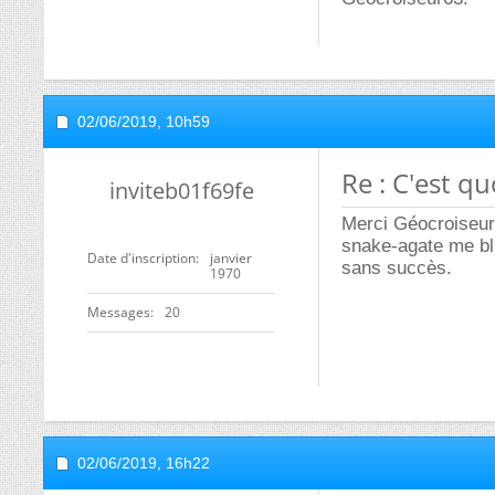
02/06/2019,
10h59
Re : C'est q
inviteb01f69fe
Merci Géocroiseur6
snake-agate me blu
Date d'inscription
janvier
sans succès.
1970
Messages
20
02/06/2019,
16h22