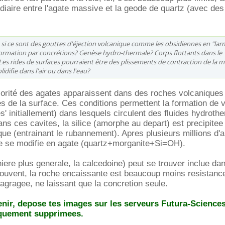
aire entre l'agate massive et la geode de quartz (avec des
t si ce sont des gouttes d'éjection volcanique comme les obsidiennes en "la
ormation par concrétions? Genèse hydro-thermale? Corps flottants dans le
es rides de surfaces pourraient être des plissements de contraction de la m
lidifie dans l'air ou dans l'eau?
jorité des agates apparaissent dans des roches volcaniques
s de la surface. Ces conditions permettent la formation de 
s' initiallement) dans lesquels circulent des fluides hydrot
ans ces cavites, la silice (amorphe au depart) est precipitee
ue (entrainant le rubannement). Apres plusieurs millions d'a
ine se modifie en agate (quartz+morganite+Si=OH).
iere plus generale, la calcedoine) peut se trouver inclue dan
souvent, la roche encaissante est beaucoup moins resistance
sagragee, ne laissant que la concretion seule.
enir, depose tes images sur les serveurs Futura-Sciences
iquement supprimees.