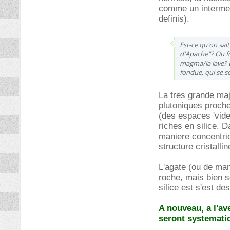
comme un intermedi
definis).
Est-ce qu'on sai
d'Apache"? Ou f
magma/la lave? L
fondue, qui se so
La tres grande ma
plutoniques proche
(des espaces 'vide
riches en silice. D
maniere concentriq
structure cristall
L'agate (ou de man
roche, mais bien 
silice est s'est de
A nouveau, a l'av
seront systemat