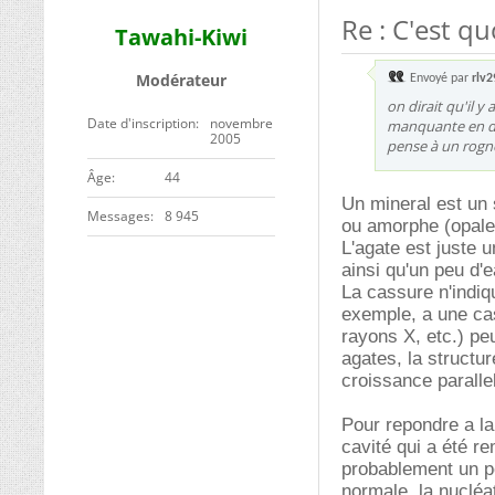
Re : C'est q
Tawahi-Kiwi
Modérateur
Envoyé par
rlv2
on dirait qu'il y
Date d'inscription
novembre
manquante en des
2005
pense à un rognon
ge
44
Un mineral est un so
Messages
8 945
ou amorphe (opale
L'agate est juste 
ainsi qu'un peu d'e
La cassure n'indiqu
exemple, a une ca
rayons X, etc.) pe
agates, la structur
croissance paralle
Pour repondre a la
cavité qui a été r
probablement un po
normale, la nucléat