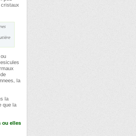
 cristaux
rmes
atière
 ou
vesicules
hermaux
 de
nnees, la
s la
 que la
 ou elles