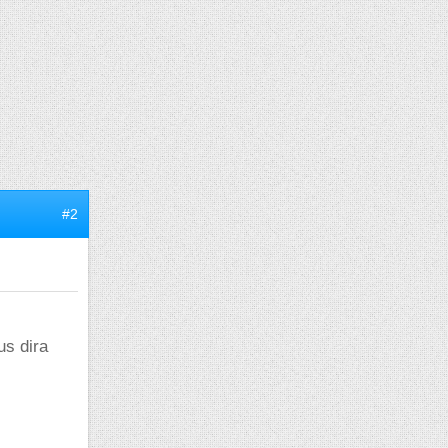
#2
us dira