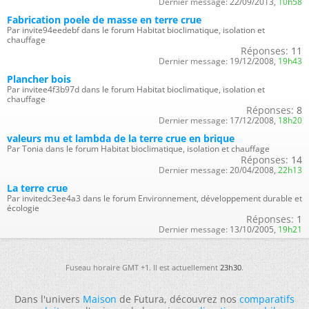
Dernier message:
22/09/2013,
10h58
Fabrication poele de masse en terre crue
Par invite94eedebf dans le forum Habitat bioclimatique, isolation et
chauffage
Réponses:
11
Dernier message:
19/12/2008,
19h43
Plancher bois
Par invitee4f3b97d dans le forum Habitat bioclimatique, isolation et
chauffage
Réponses:
8
Dernier message:
17/12/2008,
18h20
valeurs mu et lambda de la terre crue en brique
Par Tonia dans le forum Habitat bioclimatique, isolation et chauffage
Réponses:
14
Dernier message:
20/04/2008,
22h13
La terre crue
Par invitedc3ee4a3 dans le forum Environnement, développement durable et
écologie
Réponses:
1
Dernier message:
13/10/2005,
19h21
Fuseau horaire GMT +1. Il est actuellement
23h30
.
Dans l'univers
Maison
de Futura, découvrez nos
comparatifs