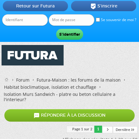
Retour sur Futura
S'inscrire

Se souvenir de moi ?
Forum
Futura-Maison : les forums de la maison
Habitat bioclimatique, isolation et chauffage
Isolation Murs Sandwich - platre ou beton cellulaire a
l'interieur?

RÉPONDRE À LA DISCUSSION
Page 1 sur 2
1
Dernière