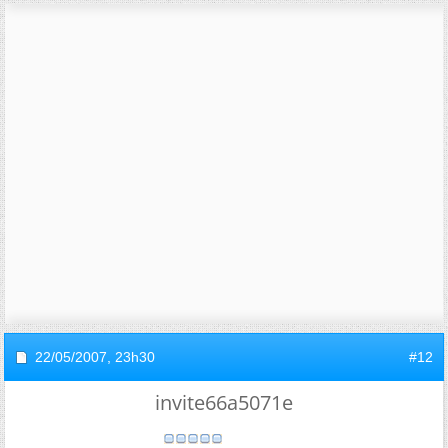
22/05/2007,
23h30
#12
invite66a5071e