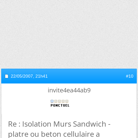
22/05/2007,
21h41
#10
invite4ea44ab9
Re : Isolation Murs Sandwich -
platre ou beton cellulaire a