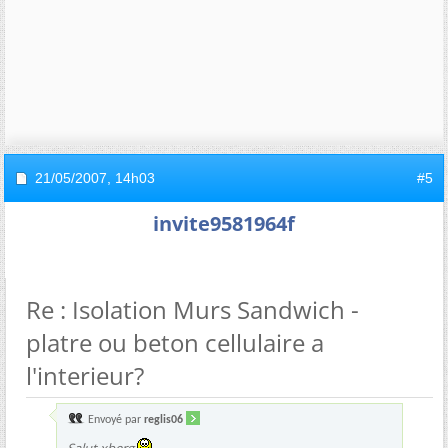
21/05/2007,
14h03
#5
invite9581964f
Re : Isolation Murs Sandwich -
platre ou beton cellulaire a
l'interieur?
Envoyé par
reglis06
Salut xberg