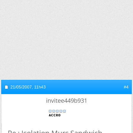
21/05/2007,
11h43
#4
invitee449b931
Re : Isolation Murs Sandwich -