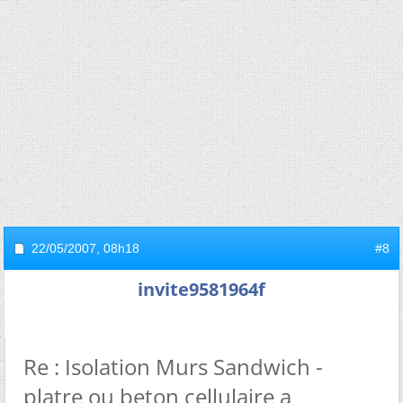
22/05/2007,
08h18
#8
invite9581964f
Re : Isolation Murs Sandwich -
platre ou beton cellulaire a