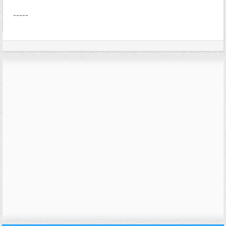
-----