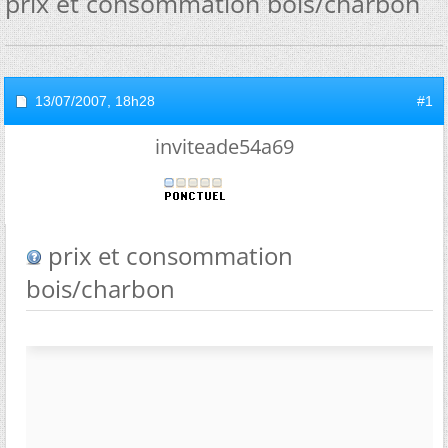
prix et consommation bois/charbon
13/07/2007,
18h28
#1
inviteade54a69
prix et consommation
bois/charbon