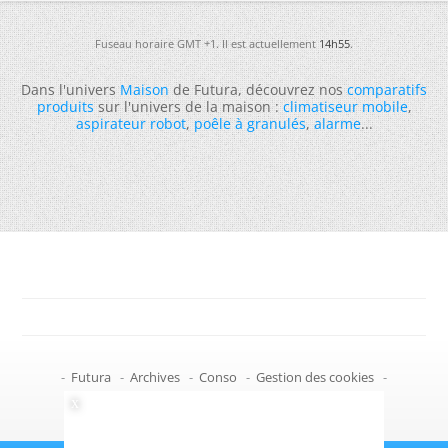
Fuseau horaire GMT +1. Il est actuellement
14h55
.
Dans l'univers
Maison
de Futura, découvrez nos
comparatifs
produits
sur l'univers de la maison :
climatiseur mobile
,
aspirateur robot
,
poêle à granulés
,
alarme
...
-
Futura
-
Archives
-
Conso
-
Gestion des cookies
-
Politique de confidentialité
-
Haut de page