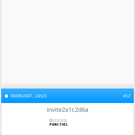
09/08/2007,
13h23
#12
invite2a1c2d6a