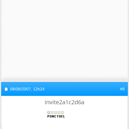
08/08/2007,
12h24
#8
invite2a1c2d6a