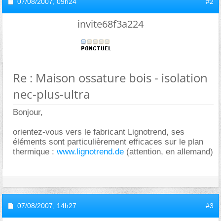
07/08/2007,
09h24
#2
invite68f3a224
Re : Maison ossature bois - isolation
nec-plus-ultra
Bonjour,
orientez-vous vers le fabricant Lignotrend, ses
éléments sont particulièrement efficaces sur le plan
thermique :
www.lignotrend.de
(attention, en allemand)
07/08/2007,
14h27
#3