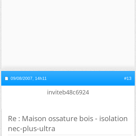
09/08/2007,
14h11
#13
inviteb48c6924
Re : Maison ossature bois - isolation
nec-plus-ultra