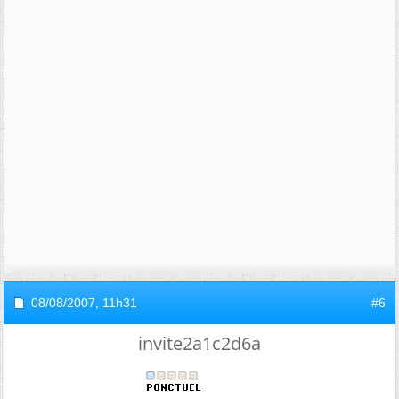
08/08/2007,
11h31
#6
invite2a1c2d6a