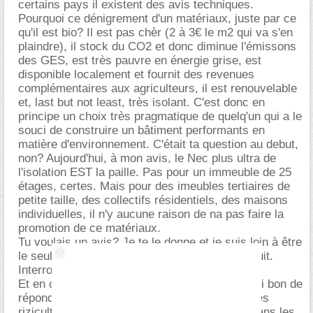
certains pays il existent des avis techniques.
Pourquoi ce dénigrement d'un matériaux, juste par ce
qu'il est bio? Il est pas chèr (2 à 3€ le m2 qui va s'en
plaindre), il stock du CO2 et donc diminue l'émissons
des GES, est très pauvre en énergie grise, est
disponible localement et fournit des revenues
complémentaires aux agriculteurs, il est renouvelable
et, last but not least, très isolant. C'est donc en
principe un choix très pragmatique de quelq'un qui a le
souci de construire un bâtiment performants en
matière d'environnement. C'était ta question au debut,
non? Aujourd'hui, à mon avis, le Nec plus ultra de
l'isolation EST la paille. Pas pour un immeuble de 25
étages, certes. Mais pour des imeubles tertiaires de
petite taille, des collectifs résidentiels, des maisons
individuelles, il n'y aucune raison de na pas faire la
promotion de ce matériaux.
Tu voulais un avis? Je te le donne et je suis loin à être
le seul qui aimerait utiliser d'avantage ce produit.
Interroges les autres et le forum ci-présent.
Et en ce qui concerne la Camargue... bof, à qui bon de
répondre à ta provocation un peu lourd. Et si les
riziculteurs continueront de brûler leur paille dans les