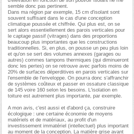
d'élévation en fonction de son pouvoir isolant ne me
semble donc pas pertinent.
Dans ma région par exemple, 15 cm d'isolant sont
souvent suffisant dans le cas d'une conception
climatique poussée et chiffrée. Qui plus est, on se
sert alors essentiellement des parois verticales pour
le captage passif (vitrages) dans des proportions
beaucoup plus importantes que les constructions
traditionnelles. Si, en plus, on pousse un peu plus loin
et qu'on se sert des volumes annexes (garages ou
autres) commes tampons thermiques (qui diminueront
donc les pertes) on se retrouve avec parfois moins de
20% de surfaces déperditives en parois verticales sur
l'ensemble de l'enveloppe. On pourra donc s'affranchir
de systèmes coûteux et passer en ossature classique
de 145 voire 160 selon les besoins. L'isolation en
toiture est autrement plus importante, par exemple.
A mon avis, c'est aussi et d'abord ça, construire
écologique : une certaine économie de moyens
matériels et de matériaux, au profit d'un
investissement immatériel (intellectuel) plus important
au moment de la conception. La matière grise avant