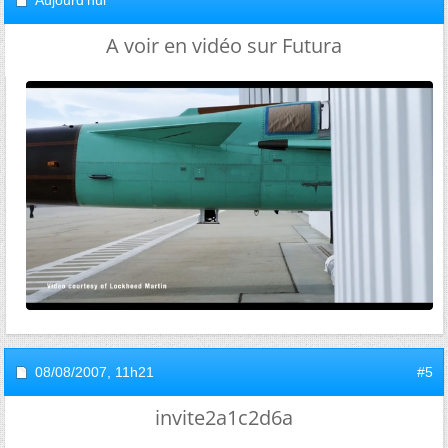
Aujourd'hui
A voir en vidéo sur Futura
08/08/2007,
11h21
#5
invite2a1c2d6a