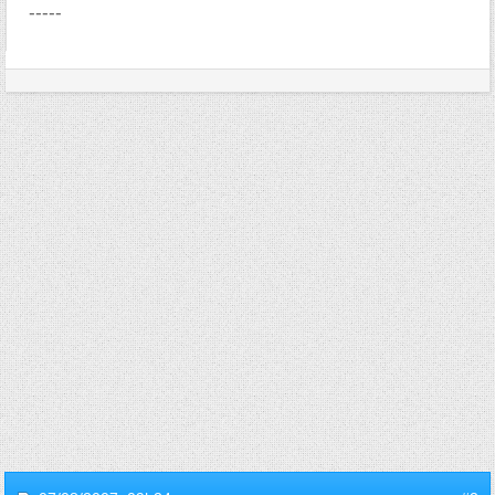
-----