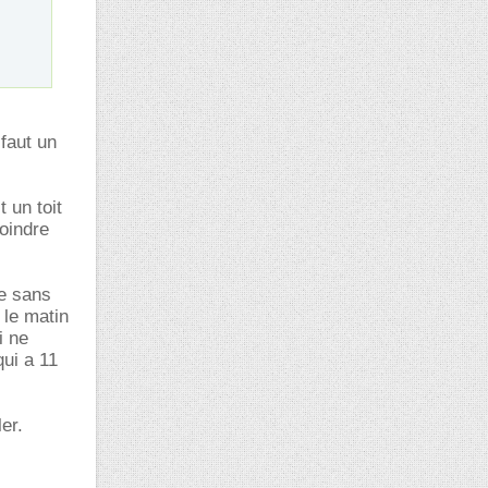
faut un
 un toit
oindre
ne sans
 le matin
i ne
qui a 11
er.