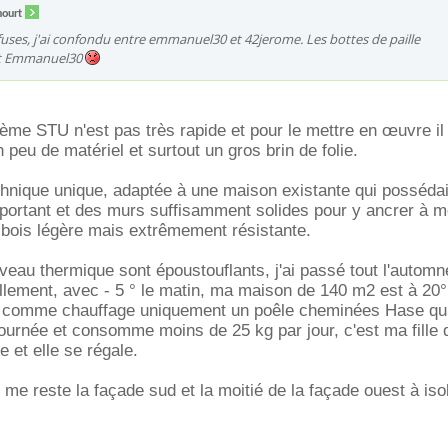
hourt
ses, j'ai confondu entre emmanuel30 et 42jerome. Les bottes de paille
est Emmanuel30
ème STU n'est pas très rapide et pour le mettre en œuvre il 
peu de matériel et surtout un gros brin de folie.
hnique unique, adaptée à une maison existante qui possédait
portant et des murs suffisamment solides pour y ancrer à m
 bois légère mais extrêmement résistante.
iveau thermique sont époustouflants, j'ai passé tout l'autom
llement, avec - 5 ° le matin, ma maison de 140 m2 est à 20°
ec comme chauffage uniquement un poêle cheminées Hase qu
journée et consomme moins de 25 kg par jour, c'est ma fille 
 et elle se régale.
l me reste la façade sud et la moitié de la façade ouest à isol