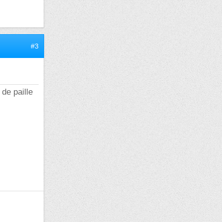
#3
de paille