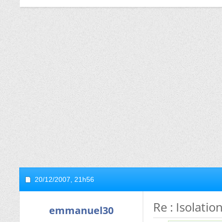
20/12/2007,
21h56
Re : Isolatio
emmanuel30