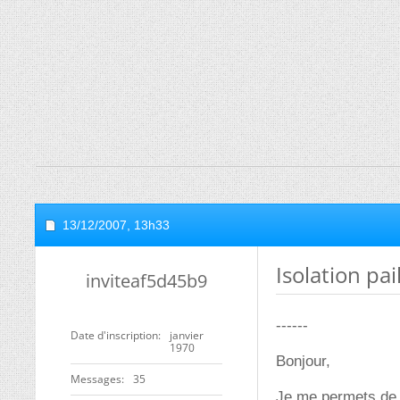
13/12/2007,
13h33
Isolation pa
inviteaf5d45b9
------
Date d'inscription
janvier
1970
Bonjour,
Messages
35
Je me permets de 