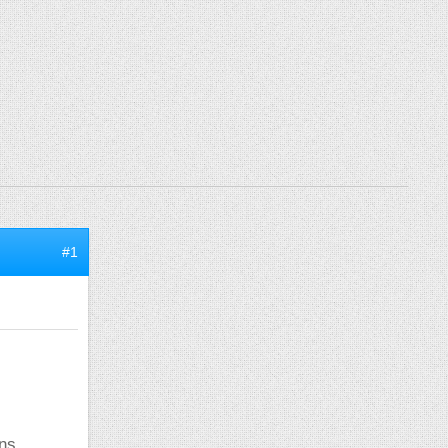
#1
ons