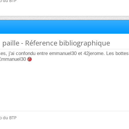
do du BTP
n paille - Réference bibliographique
s, j'ai confondu entre emmanuel30 et 42jerome. Les bottes 
t Emmanuel30
do du BTP