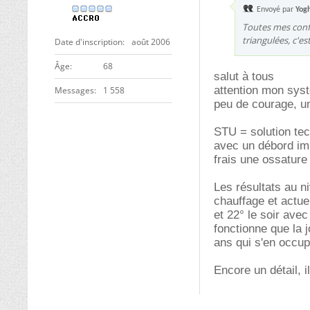
Envoyé par
Yog
Toutes mes confu
triangulées, c'
Date d'inscription
août 2006
ge
68
salut à tous
attention mon syst
Messages
1 558
peu de courage, un 
STU = solution tec
avec un débord im
frais une ossature
Les résultats au n
chauffage et actue
et 22° le soir av
fonctionne que la 
ans qui s'en occupe
Encore un détail, i