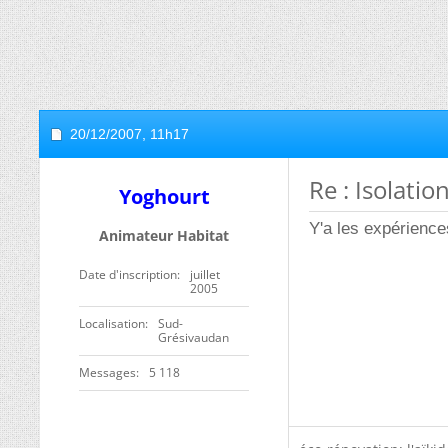
20/12/2007,
11h17
Re : Isolatio
Yoghourt
Y'a les expérienc
Animateur Habitat
Date d'inscription
juillet
2005
Localisation
Sud-
Grésivaudan
Messages
5 118