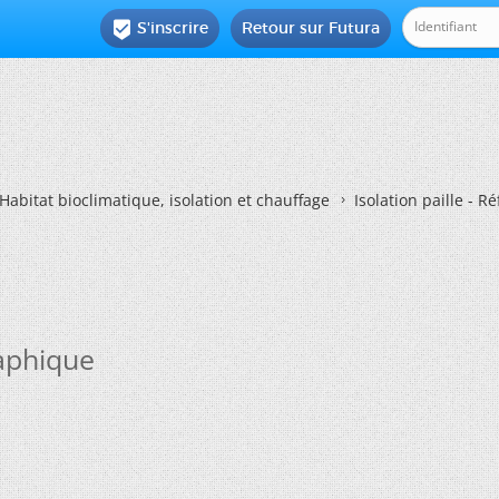
S'inscrire
Retour sur Futura

Habitat bioclimatique, isolation et chauffage
Isolation paille - 
raphique