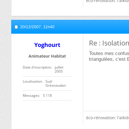
éco-rénovation: l'aïki
20/12/2007,
11h40
Re : Isolatio
Yoghourt
Toutes mes confuse
Animateur Habitat
triangulées, c'es
Date d'inscription
juillet
2005
Localisation
Sud-
Grésivaudan
Messages
5 118
éco-rénovation: l'aïki