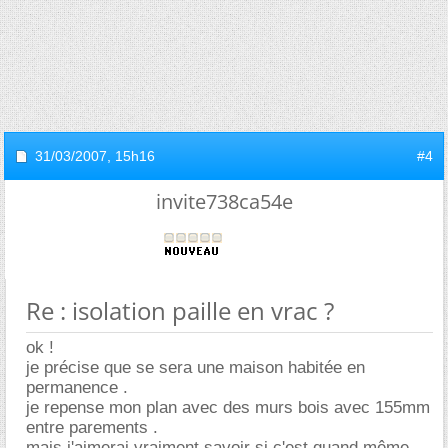
31/03/2007,
15h16
#4
invite738ca54e
Re : isolation paille en vrac ?
ok !
je précise que se sera une maison habitée en
permanence .
je repense mon plan avec des murs bois avec 155mm
entre parements .
mais j'aimerai vraiment savoir si c'est quand même