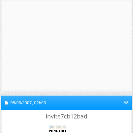
08/06/2007,
02h03
#8
invite7cb12bad