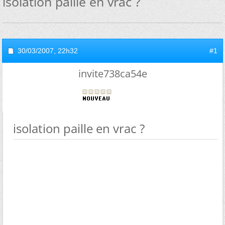
isolation paille en vrac ?
30/03/2007,
22h32
#1
invite738ca54e
isolation paille en vrac ?