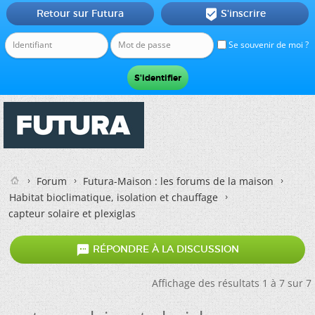
Retour sur Futura
S'inscrire

Se souvenir de moi ?
Forum
Futura-Maison : les forums de la maison
Habitat bioclimatique, isolation et chauffage
capteur solaire et plexiglas

RÉPONDRE À LA DISCUSSION
Affichage des résultats 1 à 7 sur 7