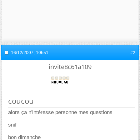
16/12/2007,
10h51
#2
invite8c61a109
coucou
alors ça n'intéresse personne mes questions
snif
bon dimanche