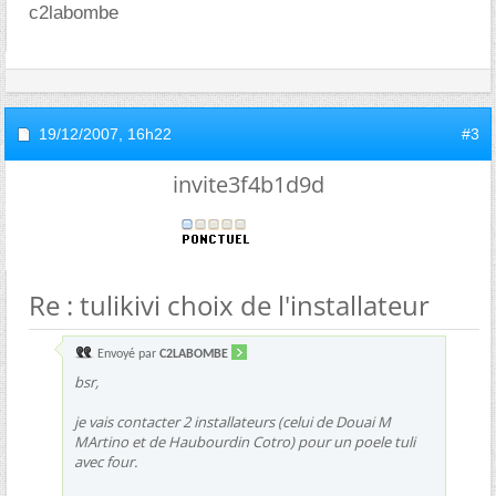
c2labombe
19/12/2007,
16h22
#3
invite3f4b1d9d
Re : tulikivi choix de l'installateur
Envoyé par
C2LABOMBE
bsr,
je vais contacter 2 installateurs (celui de Douai M
MArtino et de Haubourdin Cotro) pour un poele tuli
avec four.