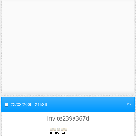
23/02/2008,
21h28
#7
invite239a367d