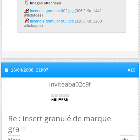
Images attachées
incendie granulor 002.jpg‎
(306,9 Ko, 1441
affichages)
incendie granulor 005.jpg‎
(310,8 Ko, 1200
affichages)
16/04/2008,
21h07
#16
inviteaba02c9f
Re : insert granulé de marque
granulor