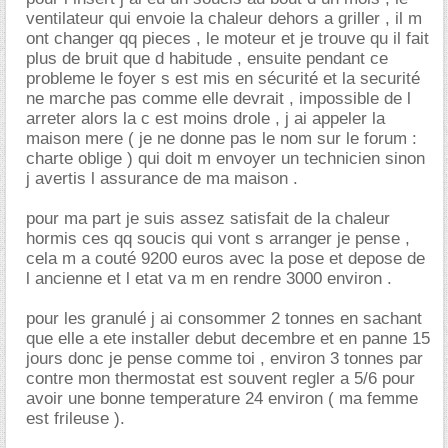
ventilateur qui envoie la chaleur dehors a griller , il m
ont changer qq pieces , le moteur et je trouve qu il fait
plus de bruit que d habitude , ensuite pendant ce
probleme le foyer s est mis en sécurité et la securité
ne marche pas comme elle devrait , impossible de l
arreter alors la c est moins drole , j ai appeler la
maison mere ( je ne donne pas le nom sur le forum :
charte oblige ) qui doit m envoyer un technicien sinon
j avertis l assurance de ma maison .
pour ma part je suis assez satisfait de la chaleur
hormis ces qq soucis qui vont s arranger je pense ,
cela m a couté 9200 euros avec la pose et depose de
l ancienne et l etat va m en rendre 3000 environ .
pour les granulé j ai consommer 2 tonnes en sachant
que elle a ete installer debut decembre et en panne 15
jours donc je pense comme toi , environ 3 tonnes par
contre mon thermostat est souvent regler a 5/6 pour
avoir une bonne temperature 24 environ ( ma femme
est frileuse ).