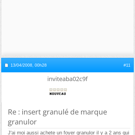
13/04/2008,
00h28
#11
inviteaba02c9f
Re : insert granulé de marque
granulor
J'ai moi aussi achete un foyer granulor il y a 2 ans qui