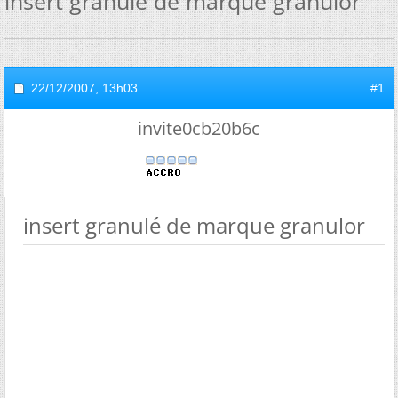
insert granulé de marque granulor
22/12/2007,
13h03
#1
invite0cb20b6c
insert granulé de marque granulor