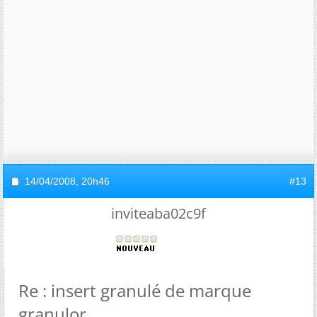
14/04/2008,
20h46
#13
inviteaba02c9f
Re : insert granulé de marque
granulor