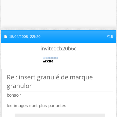
15/04/2008,
22h20
#15
invite0cb20b6c
Re : insert granulé de marque
granulor
bonsoir
les images sont plus parlantes