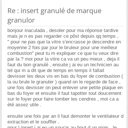
Re : insert granulé de marque
granulor
bonjour inaculada , desoler pour ma réponse tardive
mais je n es pas regarder ce pôst depuis qq temps ,
" pour ne pas que la vitre s'encrasse je descendre en
moyenne 2 fois par jour le bruleur pour une meilleur
combustion" peut tu m expliquer ce que tu veux dire
par la ? moi pour la vitre ca va un peu mieux , deja il
faut du bon granulé , ensuite j ai eu un technicien au
tel qui m a dit que de temps en temps il fallait
devisser les deux vis en bas du foyer de combustion (
la ou brule le granuler ) quand on le regarde de face ,
une fois devisser on peut enlever une petite plaque en
bas du foyer et ensuite il faut tapotter tout doucement
sur le foyer pour faire tomber les cendres , moi ca a
été assez utile .
ensuite une fois par an il faut demonter le ventilateur d
extraction et le souffler .
pour l insert j ai eu un soucis au bout d un mois , le