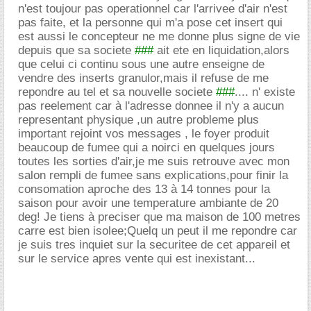
n'est toujour pas operationnel car l'arrivee d'air n'est
pas faite, et la personne qui m'a pose cet insert qui
est aussi le concepteur ne me donne plus signe de vie
depuis que sa societe
###
ait ete en liquidation,alors
que celui ci continu sous une autre enseigne de
vendre des inserts granulor,mais il refuse de me
repondre au tel et sa nouvelle societe
###
.... n' existe
pas reelement car à l'adresse donnee il n'y a aucun
representant physique ,un autre probleme plus
important rejoint vos messages , le foyer produit
beaucoup de fumee qui a noirci en quelques jours
toutes les sorties d'air,je me suis retrouve avec mon
salon rempli de fumee sans explications,pour finir la
consomation aproche des 13 à 14 tonnes pour la
saison pour avoir une temperature ambiante de 20
deg! Je tiens à preciser que ma maison de 100 metres
carre est bien isolee;Quelq un peut il me repondre car
je suis tres inquiet sur la securitee de cet appareil et
sur le service apres vente qui est inexistant...