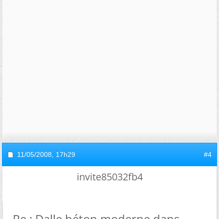
11/05/2008,
17h29
#4
invite85032fb4
Re : Dalle béton moderne dans