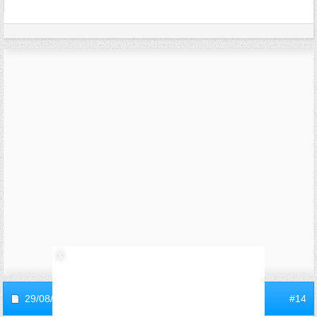
29/08/2008,
22h48
#14