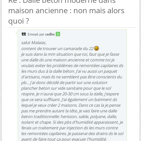
maison ancienne : non mais alors
quoi ?
Envoyé par
cedlm
salut Malaiac,
content de trouver un camarade du 22
Je suis dans la mm situation que toi, faut que je fasse
une dalle ds une maison ancienne et comme toi je
voulais eviter les problèmes de remontées capilaires ds
les murs dus à la dalle béton. J'ai vu aussi un paquet
d'artisans, mais ils ne semblent pas être conscients du
pb... j'ai donc décidé de partir sur une solution
plancher beton sur vide sanitaire pour que le sol
respire. Je n'aurai que 20-30 cm sous la dalle, j'espere
que ce sera suffisant. J'ai également un batiment ds
lequel je veux créer 2 maisons. Dans ce cas la je pense
pas me prendre autant la tête, je vais faire une dalle
beton traditionnelle: herisson, sable, polyane, dalle,
isolant et chape. Si des pbs d'humidité apparaissent, je
ferais un traitement par injection ds les murs contre
les remontées capilaires. Je passerai des drains ds le sol
avant de faire tout ça pour evacuer l'humidité.