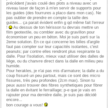
précédent j'avais coulé des plots a niveau avec un
niveau laser de façon à m'en servir de supports pour
les guides (des fourrures a placo dans mon cas). Ne
pas oublier de prendre en compte la taille des
guides... ça parait évident enfin g qd même fait l'erreur
!
Au dessus de ton hérisson tu devrais mettre un
film geotextile, ou combler avec du gravillon pour
économiser un peu en béton. Moi je suis parti sur la
2eme solution. En ce qui concerne les billes d'argile
faut pas compter sur leur capacités isolantes, c'est
peanuts; par contre elles rendront plus respirante ta
dalle. Pour l'isolation, mieux vaut utiliser des dalles de
liège, ou du chanvre direct dans la dalle en milieu peu
humide.
Pour herakles, je n'ai pas mis d'armature; la dalle a du
coup fissuré un peu partout, mais ce sont des micro
fissures, très peu profondes (2cm max). Sinon tu
peux aussi trouver des fibres synthetiques pour fibrer
la dalle en évitant le ferraillage; p-e que je vais en
rajouter pour ma dernière dalle, je suis pas décidé
encore...
bon courage a vous!